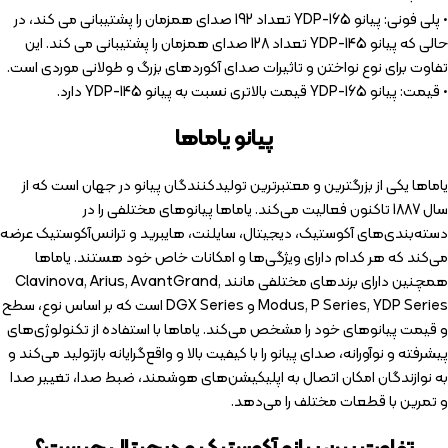
• پلی فونی: پيانو YDP-165 تعداد 192 صدای همزمان را پشتيبانی می كند، در
حالی كه پيانو YDP-145 تعداد 128 صدای همزمان را پشتيبانی می كند. این
تفاوت برای نوع نواختن و تاثیرات صدای آکوردهای بزرگ و طولانی موردی است.
• قیمت: پیانو YDP-165 قیمت بالاتری نسبت به پیانو YDP-145 دارد.
پیانو یاماها
یاماها یکی از بزرگترین و معتبرترین تولیدکنندگان پیانو در جهان است که از
سال 1887 تاکنون فعالیت می‌کند. یاماها پیانوهای مختلفی را در
دسته‌بندی‌های آکوستیک، دیجیتال، سایلنت، هایبرید و ترانس‌آکوستیک عرضه
می‌کند که هر کدام دارای ویژگی‌ها و امکانات خاص خود هستند. یاماها
همچنین دارای برندهای مختلفی مانند Clavinova, Arius, AvantGrand,
Modus, P Series, YDP Series و DGX Series است که بر اساس نوع، سطح
و قیمت پیانوهای خود را مشخص می‌کند. یاماها با استفاده از تکنولوژی‌های
پیشرفته و نوآورانه، صدای پیانو را با کیفیت بالا و واقع‌گرایانه بازتولید می‌کند و
به نوازندگان امکان اتصال به اپلیکیشن‌های هوشمند، ضبط صدا، تغییر صدا
و تمرین با قطعات مختلف را می‌دهد.