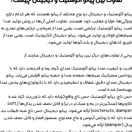
تفاوت بین پیانو آکوستیک و دیجیتال چیست؟
پیانو آکوستیک و دیجیتال دو نوع مختلف از پیانو هستند که هر کدام دارای
ویژگی‌ها، مزایا و معایب خود هستند. تفاوت اصلی آن‌ها در روش تولید صدا
است. پیانو آکوستیک چکشی است، یعنی صدا از ضربه‌زدن چکش‌های نمدی به
سیم‌های فولادی تولید می‌شود. پیانو دیجیتال الکترونیک است، یعنی صدا از
طریق کدهای دیجیتال و بلندگوها تولید می‌شود.
برخی از تفاوت‌های دیگر بین پیانو آکوستیک و دیجیتال عبارتند از:
قدرت و کیفیت صدا: پیانو آکوستیک صدای گرم، رسا و قدرتمند دارد که با
رزونانس سمپاتیک سیم‌ها، صفحه صدا و جعبه پیانو افزایش می‌یابد. پیانو
دیجیتال صدای دقیق، شفاف و تنظیم‌پذیر دارد که با تکنولوژی‌های پخش صدا
بهینه‌ساز شده است.
حس تاچ: پیانو آکوستیک حس تاچ واقع‌گرایانه دارد که با وزن‌بند گراد شده
کلاویرها (سنگین‌تر در بم و سبک‌تر در تر) و قابل نصف شدن پدال‌ها (soft,
sostenuto, damper) ارائه می‌شود. پیانو دیجیتال حس تاچ شبه طبقات بند
شده دارد که با روکش آبنوس و عاج مصنوع، سنسور فشار و قابل نصف شدن
پدال (damper) ارائه می‌شود.