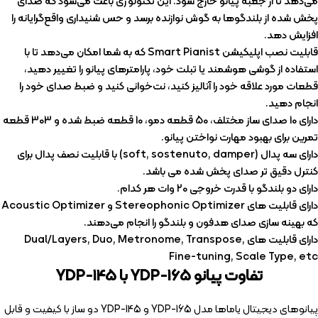
می‌دهد تا از جعبه پیانو خارج شود. این تکنولوژی باعث می‌شود که صدای
پخش شده از بلندگوها به گوش نوازنده برسد و حس شنیداری واقع‌گرایانه را
افزایش دهد.
قابلیت نصب اپلیکیشن Smart Pianist که به شما امکان می‌دهد تا با
استفاده از گوشی هوشمند یا تبلت خود، پارامترهای پیانو را تغییر دهید،
قطعات مورد علاقه خود را آنالیز کنید، نت‌خوانی کنید و ضبط صدای خود را
انجام دهید.
دارای 10 صدای ساز مختلف، 50 قطعه دمو، 10 قطعه ضبط شده و 303 قطعه
تمرین برای بهبود مهارت نواختن پیانو.
دارای سه پدال (soft, sostenuto, damper) با قابلیت نصف پدال برای
کنترل دقیق تر صدای پخش شده می باشد.
دارای دو بلندگو با قدرت خروجی 20 وات هر کدام.
دارای قابلیت های Stereophonic Optimizer و Acoustic Optimizer
که بهینه سازی صدای هدفون و بلندگو را انجام می‌دهند.
دارای قابلیت های Dual/Layers, Duo, Metronome, Transpose,
Fine-tuning, Scale Type, etc
تفاوت پیانو YDP-165 با YDP-145
پیانوهای دیجیتال یاماها مدل YDP-165 و YDP-145 دو ساز با کیفیت و قابل