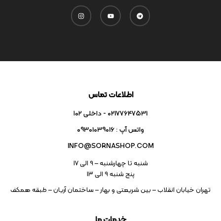
اطلاعات تماس
02177647531 - داخلی ۱۰۲
واتس آپ : 09301039016
INFO@SORNASHOP.COM
شنبه تا چهارشنبه – ۹ الی 17
پنج شنبه ۹ الی 13
تهران خیابان انقلاب – بین شریعتی و بهار – ساختمان آریان – طبقه همکف
خدمات ما