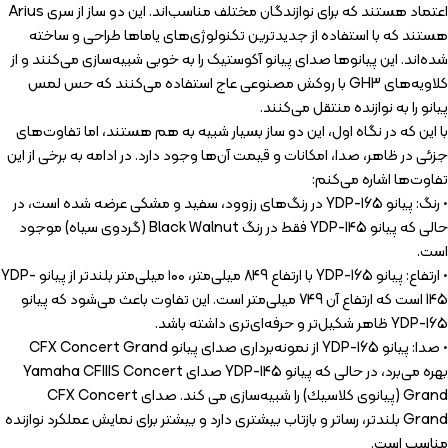
اعتماد هستند که برای نوازندگان مختلف مناسب‌اند. این دو ساز از سری Arius
هستند که با استفاده از جدیدترین تکنولوژی‌های یاماها طراحی و ساخته
شده‌اند. این پیانوها صدای پیانو آکوستیک را به خوبی شبیه‌سازی می‌کنند و از
کلاویه‌های GH3 با روکش مصنوعی عاج استفاده می‌کنند که حس لمس
پیانو را به نوازنده منتقل می‌کنند.
با این که در نگاه اول، این دو ساز بسیار شبیه به هم هستند، اما تفاوت‌های
جزئی در ظاهر، صدا، امکانات و قیمت آن‌ها وجود دارد. در ادامه به برخی از این
تفاوت‌ها اشاره می‌کنم:
• رنگ: پیانو YDP-165 در رنگ‌های رزوود، سفید و مشکی عرضه شده است، در
حالی که پیانو YDP-145 فقط در رنگ Black Walnut (گردوی سیاه) موجود
است.
• ارتفاع: پیانو YDP-165 با ارتفاع 849 میلی‌متر، ۱۰۰ میلی‌متر بلندتر از پیانو YDP-
145 است که ارتفاع آن 749 میلی‌متر است. این تفاوت باعث می‌شود که پیانو
YDP-165 ظاهر شکیل‌تر و حرفه‌ای‌تری داشته باشد.
• صدا: پیانو YDP-165 از نمونه‌برداری صدای پیانو CFX Concert Grand
بهره می‌برد، در حالی كه پيانو YDP-145 صدای Yamaha CFIIIS Concert
Grand (پيانوی كلاسيك) را شبيه‌سازی می كند. صدای CFX Concert
Grand بلندتر، رساتر و بازتاب بيشتری دارد و بيشتر برای نمایش عملکرد نوازنده
مناسب است.