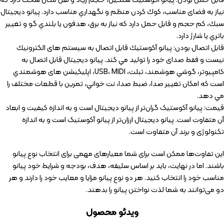
قابل حمل بودن: پیانو آکوستیک سنگین، حجم زیاد و نقل مکان سخت دارد که
نياز به فضای مناسب، کوك كردن منظم و نگهداري مناسب دارد. پيانو ديجيتال
سبك، كم حجم و قابل حمل دارد كه نياز به برق، هدفون يا بلندي گو و تغيير
باتري يا شارژ دارد.
قابل اتصال بودن: پيانو آكوستيك قابل اتصال به سيستم های الكترونيك
نيست و فقط صدای خود را تولید مي كند. پيانو ديجيتال قابل اتصال به
كامپيوتر، گوشي هوشمند، تبلت، USB، MIDI، اپليكيشن های هوشمندي
است كه امكان تغيير صدا، ضبط صدا، نت خواني، تمرين با قطعات مختلف را
مي دهد.
قیمت: پیانو آکوستیک گران‌تر از پیانو دیجیتال است و به اندازه کیفیت و ابعاد
آن متفاوت است. پیانو دیجیتال ارزان‌تر از پیانو آکوستیک است و به اندازه
تکنولوژی و برند آن متفاوت است.
این تفاوت‌ها ممکن است برای شما معیارهای مهمی برای انتخاب نوع پیانو
باشند. اما در نهایت، باید بر اساس سلیقه، هدف، بودجه و شرایط خود پیانو
مناسب خود را انتخاب کنید. هر دو نوع پیانو مزایا و معایب خود را دارند و هر
دو می‌توانند به شما لذت نواختن پیانو را بدهند.
ویدئو محصول