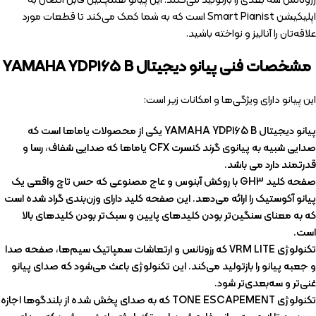
رزونانس سه بعدی را بازتولید می‌کنند. این پیانو همچنین قابل اتصال به
اپلیکیشن Smart Pianist است که به شما کمک می‌کند تا قطعات مورد
علاقه‌تان را آنالیز و نواخته باشید.
مشخصات فنی پیانو دیجیتال YAMAHA YDP165 B
این پیانو دارای ویژگی‌ها و امکانات زیر است:
پیانو دیجیتال YAMAHA YDP165 B یکی از محصولات یاماها است که
صدایی شبیه به پیانوی گرند کنسرت CFX یاماها که صدایی شفاف، رسا و
قدرتمند دارد می باشد.
صفحه کلید GH3 با روکش آبنوس و عاج مصنوعی که حس تاچ واقعی یک
پیانو آکوستیک را ارائه می‌دهد. این صفحه کلید دارای وزن‌بندی گراد شده است
که به معنای سنگین‌تر بودن کلیدهای پایین و سبک‌تر بودن کلیدهای بالا
است.
تکنولوژی VRM LITE که رزونانس و ارتعاشات سمپاتیک سیم‌ها، صفحه صدا
و جعبه پیانو را بازتولید می‌کند. این تکنولوژی باعث می‌شود که صدای پیانو
غنی‌تر و سه‌بعدی‌تر شود.
تکنولوژی TONE ESCAPEMENT که به صدای پخش شده از بلندگوها اجازه