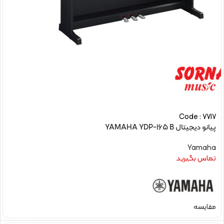
Code : 7717
پیانو دیجیتال YAMAHA YDP-165 B
Yamaha
تماس بگیرید
مقایسه