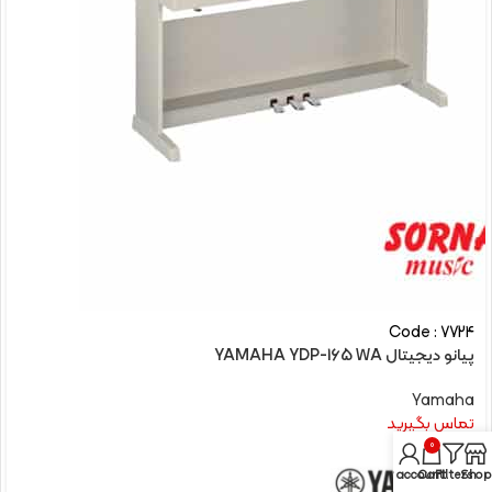
Code : 7724
پیانو دیجیتال YAMAHA YDP-165 WA
Yamaha
تماس بگیرید
0
My account
Cart
Filters
Shop