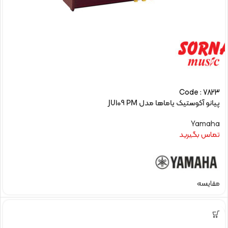
Code : 7823
پیانو آکوستیک یاماها مدل JU109 PM
Yamaha
تماس بگیرید
مقایسه