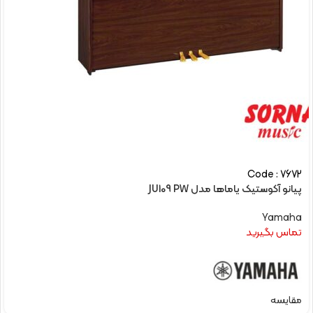
Code : 7672
پیانو آکوستیک یاماها مدل JU109 PW
Yamaha
تماس بگیرید
مقایسه