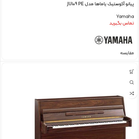
پیانو آکوستیک یاماها مدل JU109 PE
Yamaha
تماس بگیرید
مقایسه