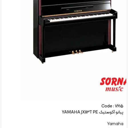
Code : 7615
پیانو آکوستیک YAMAHA JX113T PE
Yamaha