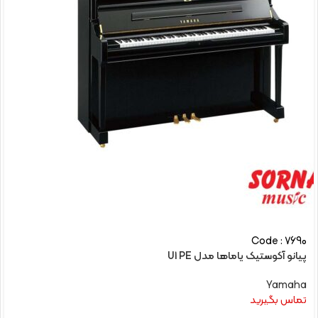
Code : 7690
پیانو آکوستیک یاماها مدل U1 PE
Yamaha
تماس بگیرید