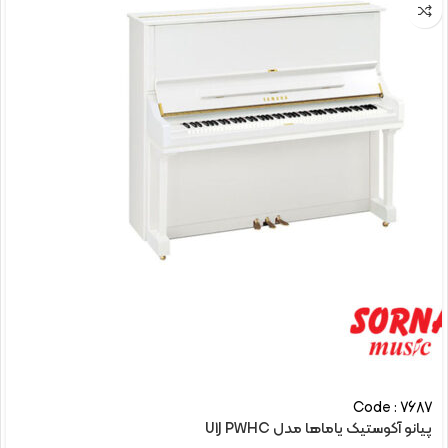
Code : 7687
پیانو آکوستیک یاماها مدل U1J PWHC