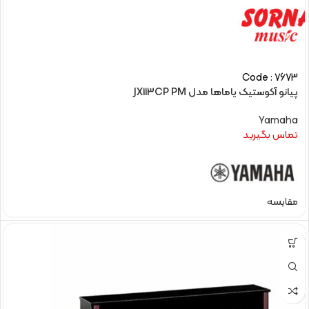
Code : 7673
پیانو آکوستیک یاماها مدل JX113CP PM
Yamaha
تماس بگیرید
مقایسه