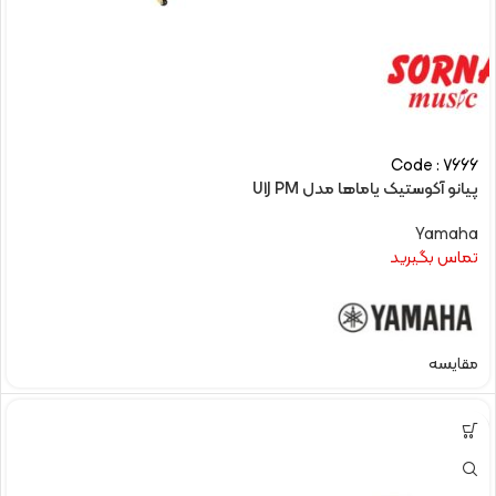
Code : 7666
پیانو آکوستیک یاماها مدل U1J PM
Yamaha
تماس بگیرید
مقایسه