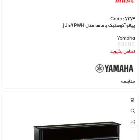
Code : 7674
پیانو آکوستیک یاماها مدل JU109 PWH
Yamaha
تماس بگیرید
مقایسه