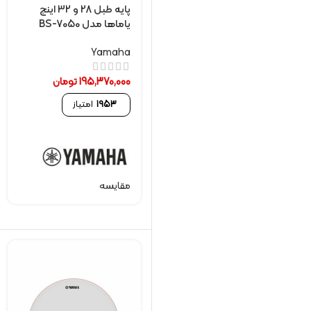
پایه طبل 28 و 32 اینچ
یاماها مدل BS-7050
Yamaha
195,370,000
تومان
1953
امتیاز
مقایسه