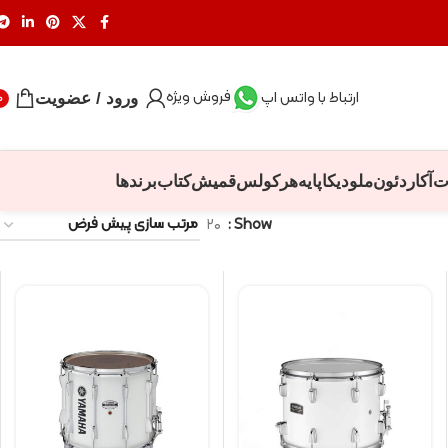
فروش ویژه
ارتباط با واتس اپ
ورود / عضویت
0
ت
آکاردئون
ملودیکا
پایه
هرکولس
قمیش
کتاب
برندها
۲۰
Show