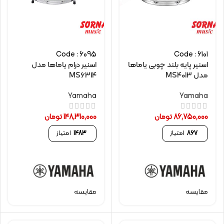
Code : 6095
Code : 6101
اسنیر پایه بلند چوبی یاماها
اسنیر درام یاماها مدل
مدل MS4013
MS6314
Yamaha
Yamaha
86,750,000
تومان
148,310,000
تومان
867
امتیاز
1483
امتیاز
مقایسه
مقایسه