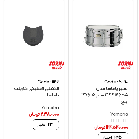
Code : 1146
Code : 6090
اسنیر یاماها مدل
انگشتی لاستیکی کلارینت
CSS1465A سایز 14X6.5
یاماها
اینچ
Yamaha
Yamaha
2,380,000
تومان
23
امتیاز
124,540,000
تومان
1245
امتیاز