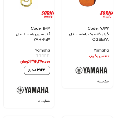
Code : 1133
Code : 7832
گیتار کلاسیک یاماها مدل
آلتو هورن یاماها مدل
YAH-203
CGS102A
Yamaha
Yamaha
تماس بگیرید
374,270,000
تومان
3742
امتیاز
مقایسه
مقایسه