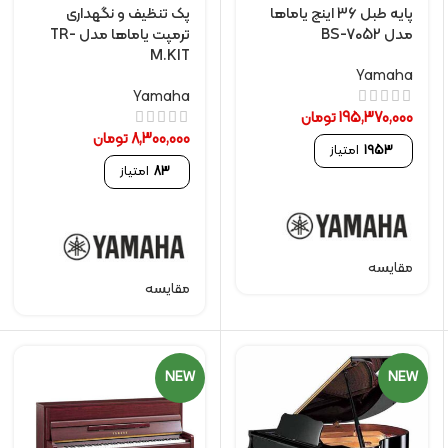
پایه طبل 36 اینچ یاماها
پک تنظیف و نگهداری
مدل BS-7052
ترمپت یاماها مدل TR-
M.KIT
Yamaha
Yamaha
195,370,000
تومان
8,300,000
تومان
1953
امتیاز
83
امتیاز
مقایسه
مقایسه
NEW
NEW