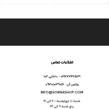
اطلاعات تماس
02177647531 - داخلی ۱۰۲
واتس آپ : 09301039016
INFO@SORNASHOP.COM
شنبه تا چهارشنبه – ۹ الی 17
پنج شنبه ۹ الی 13