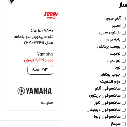
ساز
آلتو هورن
اسنیر
Code : 7830
باریتون هورن
فلوت ریکوردر آلتو یاماها
پایه درام
مدل YRA-324B
پوست پرکاشن
ترمپت
Yamaha
20,360,000
تومان
ترومبون
توبا
203
امتیاز
چوب پرکاشن
درام الکتریک
ساکسوفون آلتو
ساکسوفون باریتون
ساکسوفون تنور
مقایسه
ساکسوفون دیجیتال
ساکسوفون ونوا
سرساز