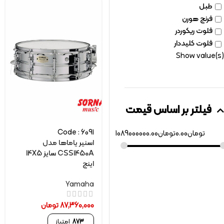
طبل
فرنچ هورن
فلوت ریکوردر
فلوت کلیددار
Show value(s)
فیلتر بر اساس قیمت
Code : 6091
تومان
0.00
تومان
1089000000.00
اسنیر یاماها مدل
CSS1450A سایز 14X5
اینچ
Yamaha
87,360,000
تومان
873
امتیاز