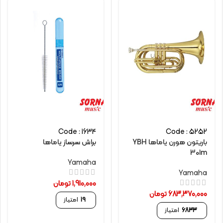
Code : 1634
Code : 5252
باريتون هورن یاماها YBH
براش سرساز یاماها
301m
Yamaha
Yamaha
1,910,000
تومان
683,370,000
تومان
19
امتیاز
6833
امتیاز