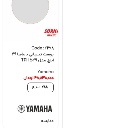
Code : 4268
پوست تیمپانی یاماها 29
اینچ مدل TPH529
Yamaha
48,830,000
تومان
488
امتیاز
مقایسه