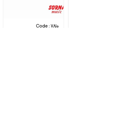
Code : 7810
پیانو دیجیتال یاماها CLP-
835B
Yamaha
تماس بگیرید
مقایسه