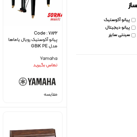
ساز
پیانو آکوستیک
پیانو دیجیتال
Code : 7822
سینتی سایزر
پیانو آکوستیک رویال یاماها
مدل GB1K PE
Yamaha
تماس بگیرید
مقایسه