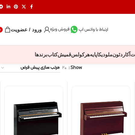
فروش ویژه
ارتباط با واتس اپ
ورود / عضویت
0
ت
آکاردئون
ملودیکا
پایه
هرکولس
قمیش
کتاب
برندها
۲۰
Show