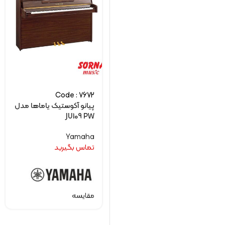
Code : 7672
پیانو آکوستیک یاماها مدل
JU109 PW
Yamaha
تماس بگیرید
مقایسه