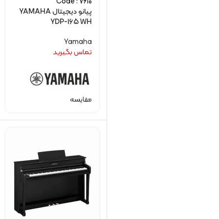
Code : 7610
پیانو دیجیتال YAMAHA
YDP-165 WH
Yamaha
تماس بگیرید
مقایسه