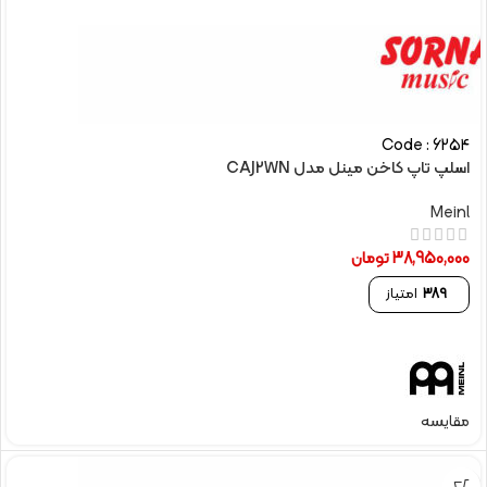
Code : 6254
اسلپ تاپ کاخن مینل مدل CAJ2WN
Meinl
38,950,000
تومان
389
امتیاز
مقایسه