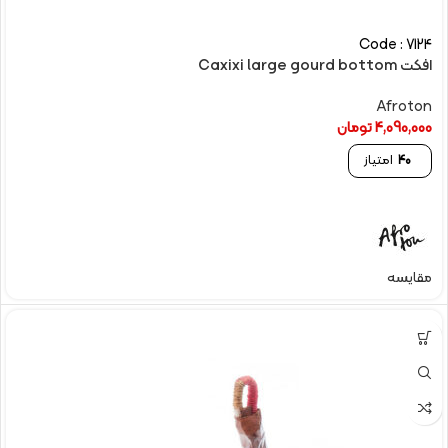
Code : 7124
افکت Caxixi large gourd bottom
Afroton
4,090,000
تومان
40
امتیاز
مقایسه