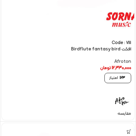
Code : 7111
افکت Birdflute fantasy bird
Afroton
12,330,000
تومان
123
امتیاز
مقایسه