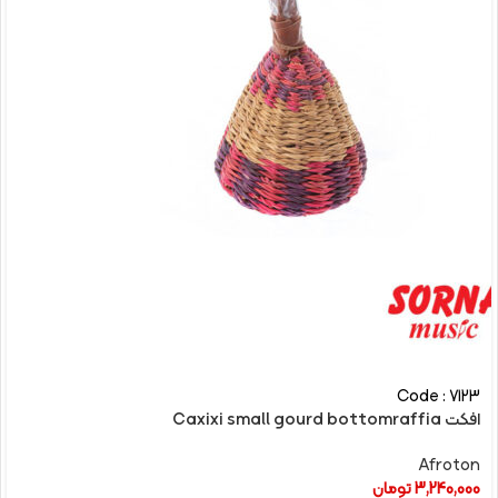
Code : 7123
افکت Caxixi small gourd bottomraffia
Afroton
3,240,000
تومان