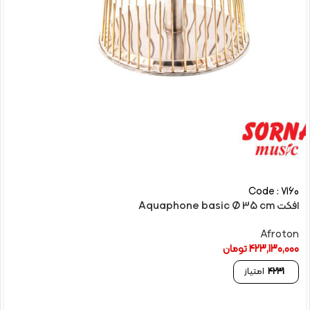
Code : 7160
افکت Aquaphone basic Ø 35 cm
Afroton
423,130,000
تومان
4231
امتیاز