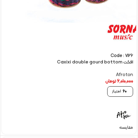
Code : 7126
افکت Caxixi double gourd bottom
Afroton
6,010,000
تومان
60
امتیاز
مقایسه