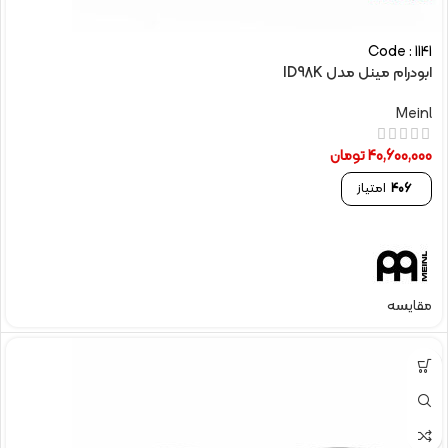
Code : 1141
ابودرام مینل مدل ID98K
Meinl
40,600,000
تومان
406
امتیاز
مقایسه