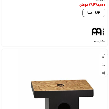
68,380,000
تومان
683
امتیاز
مقایسه