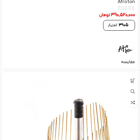
Afroton
390,520,000
تومان
3905
امتیاز
مقایسه