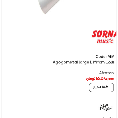
Code : 7117
افکت Agogometal large L 33cm
Afroton
15,580,000
تومان
155
امتیاز