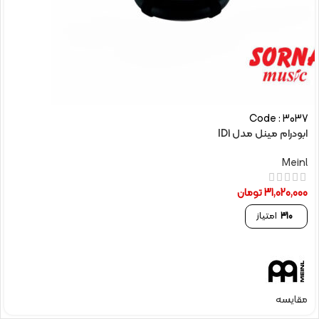
Code : 3037
ابودرام مینل مدل ID1
Meinl
31,020,000
تومان
310
امتیاز
مقایسه