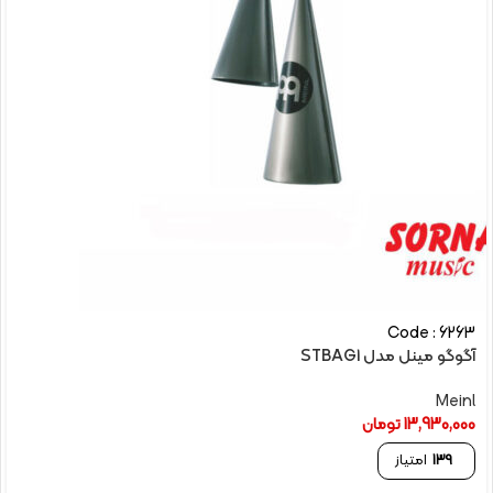
Code : 6263
آگوگو مینل مدل STBAG1
Meinl
13,930,000
تومان
139
امتیاز