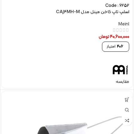
Code : 6252
اسلپ تاپ کاخن مینل مدل CAJ4MH-M
Meinl
40,600,000
تومان
406
امتیاز
مقایسه