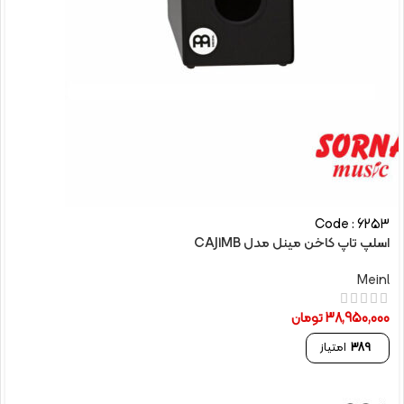
Code : 6253
اسلپ تاپ کاخن مینل مدل CAJ1MB
Meinl
38,950,000
تومان
389
امتیاز