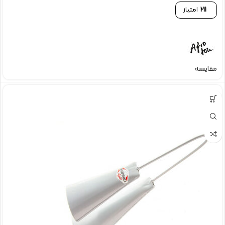
211
امتیاز
مقایسه