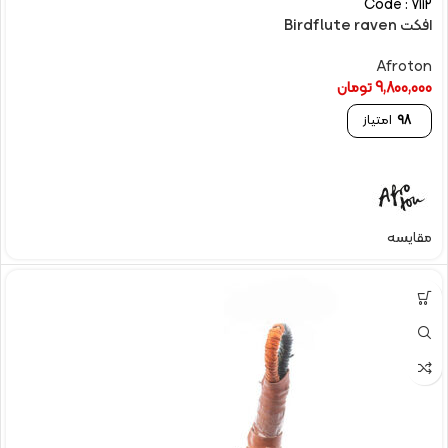
Code : 7112
افکت Birdflute raven
Afroton
9,800,000
تومان
98
امتیاز
مقایسه