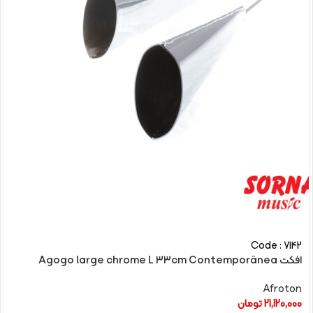
Code : 7142
افکت Agogo large chrome L 33cm Contemporânea
Afroton
21,120,000
تومان