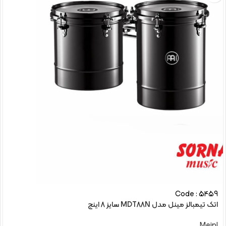
Code : 5459
اتک تیمبالز مینل مدل MDT88N سایز 8 اینچ
Meinl