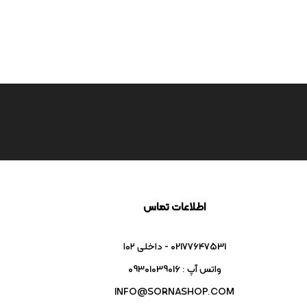
اطلاعات تماس
02177647531 - داخلی ۱۰۲
واتس آپ : 09301039016
INFO@SORNASHOP.COM