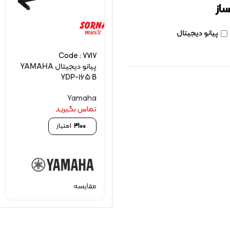
ساز
پیانو دیجیتال
Code : 7717
پیانو دیجیتال YAMAHA
YDP-165 B
Yamaha
تماس بگیرید
3100
امتیاز
مقایسه