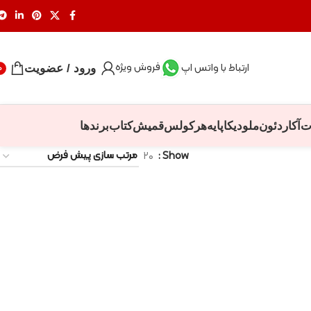
فروش ویژه
ارتباط با واتس اپ
ورود / عضویت
0
ت
آکاردئون
ملودیکا
پایه
هرکولس
قمیش
کتاب
برندها
۲۰
Show