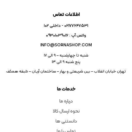
اطلاعات تماس
02177647531 - داخلی ۱۰۲
واتس آپ : 09301039016
INFO@SORNASHOP.COM
شنبه تا چهارشنبه – ۹ الی 17
پنج شنبه ۹ الی 13
تهران خیابان انقلاب – بین شریعتی و بهار – ساختمان آریان – طبقه همکف
خدمات ما
درباره ما
نحوه ارسال کالا
دانستنی ها
تماس با ما