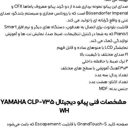
صدای این پیانو نمونه برداری شده از دو گرند پیانو معروف یاماها CFX و
Bösendorfer Imperial است که با رزونانس مجازی و سیستم بلندگو، صدای
غنی و واقع گرایانه ای را تولید می کند.
قابلیت بلوتوث برای اتصال به هدفون، دستگاه های دیگر و نرم افزار Smart
Pianist که به شما در کنترل تنظیمات، ضبط صدا، نمایش نت ها و آموزش
نوازندگی کمک می کند.
نمایشگر LCD با منوهای ساده و قابل فهم
21 صدای مختلف با کیفیت بالا
2 ترک ضبط با حافظه داخلی
303 آهنگ آموزشی با سطح های مختلف
تعداد پدال: سه عدد
تعداد اکتاو: هشت عدد
جنس بدنه: MDF
مشخصات فنی پیانو دیجیتال YAMAHA CLP-735
WH
صفحه کلید GrandTouch-S با قابلیت Escapement که باعث می‌شود