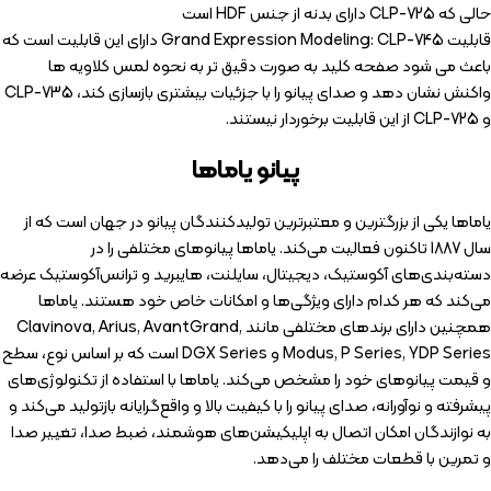
حالی که CLP-725 دارای بدنه از جنس HDF است
قابلیت Grand Expression Modeling: CLP-745 دارای این قابلیت است که
باعث می شود صفحه کلید به صورت دقیق تر به نحوه لمس کلاویه ها
واکنش نشان دهد و صدای پیانو را با جزئیات بیشتری بازسازی کند، CLP-735
و CLP-725 از این قابلیت برخوردار نیستند.
پیانو یاماها
یاماها یکی از بزرگترین و معتبرترین تولیدکنندگان پیانو در جهان است که از
سال 1887 تاکنون فعالیت می‌کند. یاماها پیانوهای مختلفی را در
دسته‌بندی‌های آکوستیک، دیجیتال، سایلنت، هایبرید و ترانس‌آکوستیک عرضه
می‌کند که هر کدام دارای ویژگی‌ها و امکانات خاص خود هستند. یاماها
همچنین دارای برندهای مختلفی مانند Clavinova, Arius, AvantGrand,
Modus, P Series, YDP Series و DGX Series است که بر اساس نوع، سطح
و قیمت پیانوهای خود را مشخص می‌کند. یاماها با استفاده از تکنولوژی‌های
پیشرفته و نوآورانه، صدای پیانو را با کیفیت بالا و واقع‌گرایانه بازتولید می‌کند و
به نوازندگان امکان اتصال به اپلیکیشن‌های هوشمند، ضبط صدا، تغییر صدا
و تمرین با قطعات مختلف را می‌دهد.