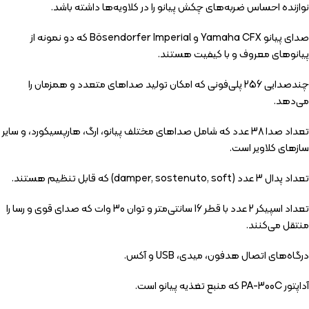
نوازنده احساس ضربه‌های چکش پیانو را در کلاویه‌ها داشته باشد.
صدای پیانو Yamaha CFX و Bösendorfer Imperial که دو نمونه از
پیانوهای معروف و با کیفیت هستند.
چندصدایی 256 پلی‌فونی که امکان تولید صداهای متعدد و همزمان را
می‌دهد.
تعداد صدا 38 عدد که شامل صداهای مختلف پیانو، ارگ، هارپسیکورد، و سایر
سازهای کلاویر است.
تعداد پدال 3 عدد (damper, sostenuto, soft) که قابل تنظیم هستند.
تعداد اسپیکر 2 عدد با قطر 16 سانتی‌متر و توان 30 وات که صدای قوی و رسا را
منتقل می‌کنند.
درگاه‌های اتصال هدفون، میدی، USB و آکس.
آداپتور PA-300C که منبع تغذیه پیانو است.