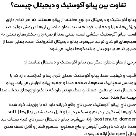
تفاوت بین پیانو آکوستیک و دیجیتال چیست؟
پیانو آکوستیک و دیجیتال دو نوع مختلف از پیانو هستند که هر کدام دارای
ویژگی‌ها، مزایا و معایب خود هستند. تفاوت اصلی آن‌ها در روش تولید صدا
است. پیانو آکوستیک چکشی است، یعنی صدا از ضربه‌زدن چکش‌های نمدی به
سیم‌های فولادی تولید می‌شود. پیانو دیجیتال الکترونیک است، یعنی صدا از
طریق کدهای دیجیتال و بلندگوها تولید می‌شود.
برخی از تفاوت‌های دیگر بین پیانو آکوستیک و دیجیتال عبارتند از:
قدرت و کیفیت صدا: پیانو آکوستیک صدای گرم، رسا و قدرتمند دارد که با
رزونانس سمپاتیک سیم‌ها، صفحه صدا و جعبه پیانو افزایش می‌یابد. پیانو
دیجیتال صدای دقیق، شفاف و تنظیم‌پذیر دارد که با تکنولوژی‌های پخش صدا
بهینه‌ساز شده است.
حس تاچ: پیانو آکوستیک حس تاچ واقع‌گرایانه دارد که با وزن‌بند گراد شده
کلاویرها (سنگین‌تر در بم و سبک‌تر در تر) و قابل نصف شدن پدال‌ها (soft,
sostenuto, damper) ارائه می‌شود. پیانو دیجیتال حس تاچ شبه طبقات بند
شده دارد که با روکش آبنوس و عاج مصنوع، سنسور فشار و قابل نصف شدن
پدال (damper) ارائه می‌شود.