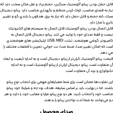
قابل حمل بودن: پیانو آکوستیک سنگین، حجم زیاد و نقل مکان سخت دارد که
نياز به فضای مناسب، کوك كردن منظم و نگهداري مناسب دارد. پيانو ديجيتال
سبك، كم حجم و قابل حمل دارد كه نياز به برق، هدفون يا بلندي گو و تغيير
باتري يا شارژ دارد.
قابل اتصال بودن: پيانو آكوستيك قابل اتصال به سيستم های الكترونيك
نيست و فقط صدای خود را تولید مي كند. پيانو ديجيتال قابل اتصال به
كامپيوتر، گوشي هوشمند، تبلت، USB، MIDI، اپليكيشن های هوشمندي
است كه امكان تغيير صدا، ضبط صدا، نت خواني، تمرين با قطعات مختلف را
مي دهد.
قیمت: پیانو آکوستیک گران‌تر از پیانو دیجیتال است و به اندازه کیفیت و ابعاد
آن متفاوت است. پیانو دیجیتال ارزان‌تر از پیانو آکوستیک است و به اندازه
تکنولوژی و برند آن متفاوت است.
این تفاوت‌ها ممکن است برای شما معیارهای مهمی برای انتخاب نوع پیانو
باشند. اما در نهایت، باید بر اساس سلیقه، هدف، بودجه و شرایط خود پیانو
مناسب خود را انتخاب کنید. هر دو نوع پیانو مزایا و معایب خود را دارند و هر
دو می‌توانند به شما لذت نواختن پیانو را بدهند.
صدای محصول