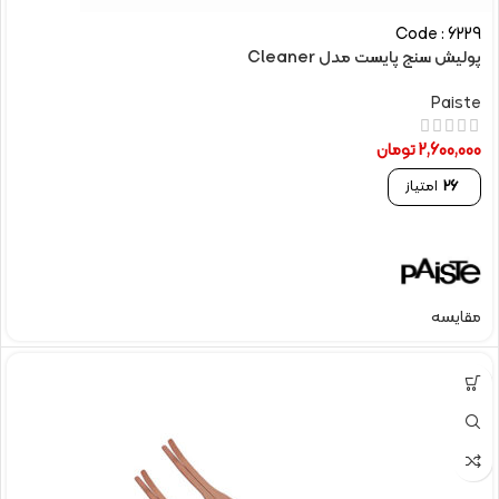
Code : 6229
پولیش سنج پایست مدل Cleaner
Paiste
2,600,000
تومان
26
امتیاز
مقایسه