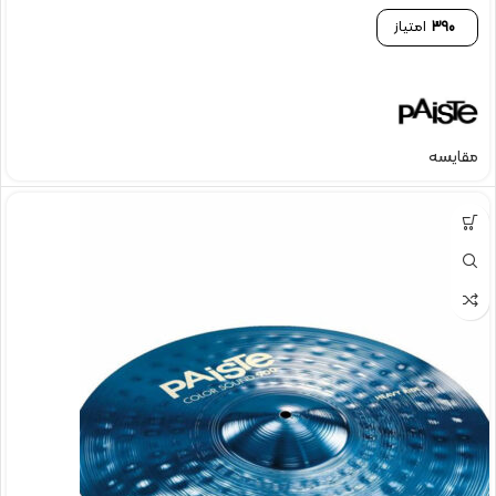
390
امتیاز
مقایسه