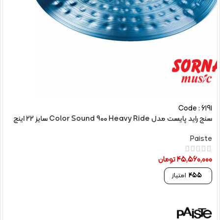
Code : 6191
سنج راید پایست مدل Color Sound 900 Heavy Ride سایز 22 اینچ
Paiste
45,560,000
تومان
455
امتیاز