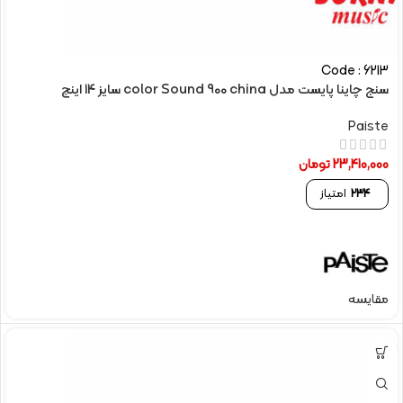
Code : 6213
سنج چاینا پایست مدل color Sound 900 china سایز 14 اینچ
Paiste
23,410,000
تومان
234
امتیاز
مقایسه