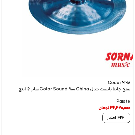
Code : 6198
سنج چاینا پایست مدل Color Sound 900 China سایز 16 اینچ
Paiste
32,470,000
تومان
324
امتیاز