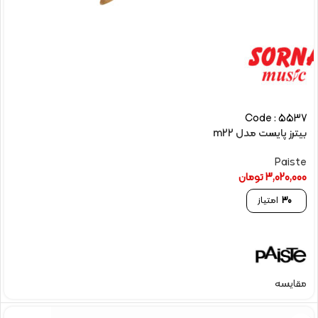
Code : 5537
بیترز پایست مدل m22
Paiste
3,020,000
تومان
30
امتیاز
مقایسه