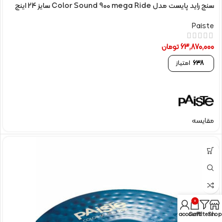
سنج راید پایست مدل Color Sound 900 mega Ride سایز 24 اینچ
Paiste
63,870,000
تومان
638
امتیاز
مقایسه
0
My account
Cart
Filters
Shop