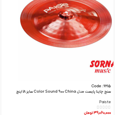
Code : 6215
سنج چاینا پایست مدل Color Sound 900 China سایز 18 اینچ
Paiste
39,060,000
تومان