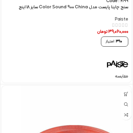
Code : 6199
سنج چاینا پایست مدل Color Sound 900 China سایز 18 اینچ
Paiste
39,060,000
تومان
390
امتیاز
مقایسه