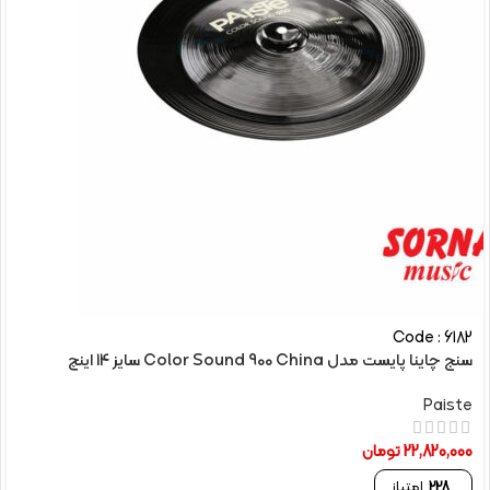
Code : 6182
سنج چاینا پایست مدل Color Sound 900 China سایز 14 اینچ
Paiste
22,820,000
تومان
228
امتیاز