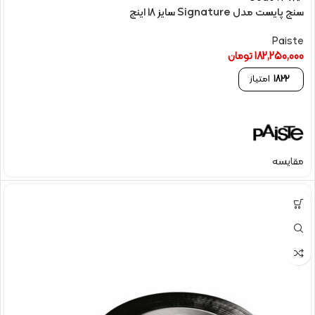
سنج پایست مدل Signature سایز 18 اینچ
Paiste
182,250,000
تومان
1822
امتیاز
مقایسه