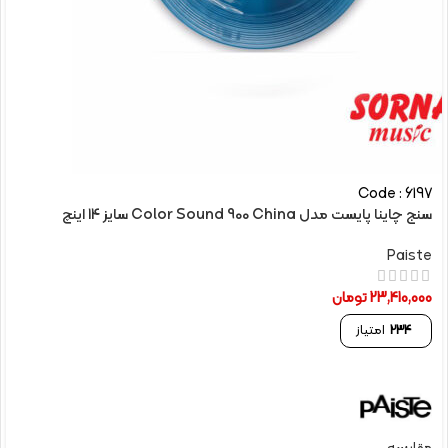
Code : 6197
سنج چاینا پایست مدل Color Sound 900 China سایز 14 اینچ
Paiste
23,410,000
تومان
234
امتیاز