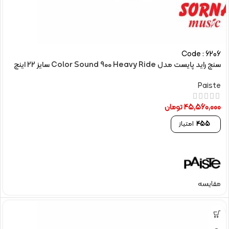
Code : 6206
سنج راید پایست مدل Color Sound 900 Heavy Ride سایز 22 اینچ
Paiste
45,560,000
تومان
455
امتیاز
مقایسه