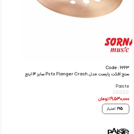
Code : 6223
سنج افکت پایست مدل Pstx Flanger Crash سایز 14 اینچ
Paiste
19,530,000
تومان
195
امتیاز