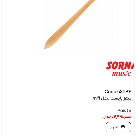
Code : 5536
بیترز پایست مدل m21
Paiste
2,990,000
تومان
29
امتیاز