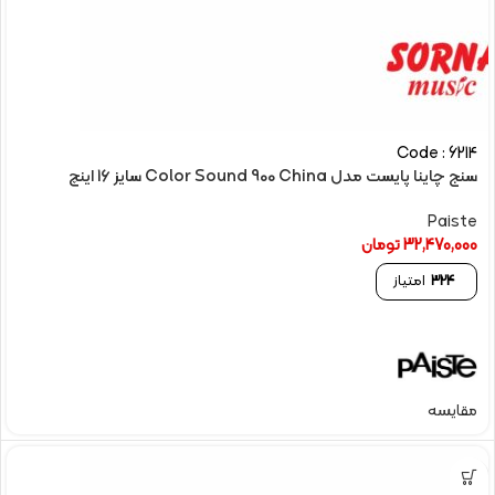
Code : 6214
سنج چاینا پایست مدل Color Sound 900 China سایز 16 اینچ
Paiste
32,470,000
تومان
324
امتیاز
مقایسه