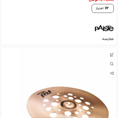
72
امتیاز
مقایسه