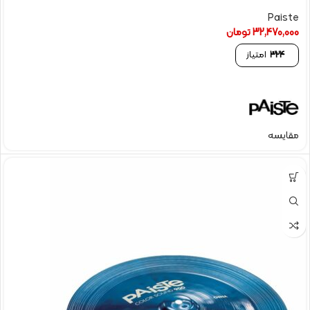
Paiste
32,470,000
تومان
324
امتیاز
مقایسه