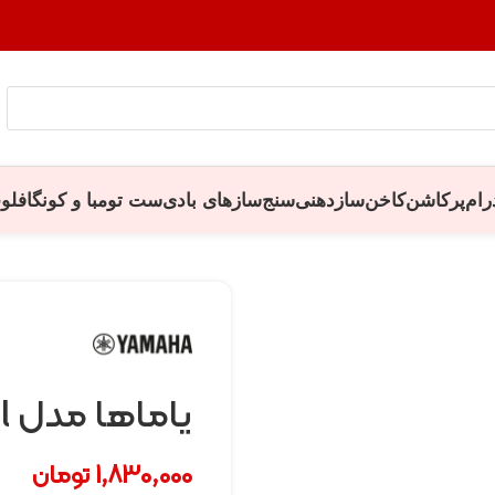
رام
پرکاشن
کاخن
سازدهنی
سنج
سازهای بادی
ست تومبا و کونگا
فلو
یاماها مدل BORE oil
1,830,000
تومان