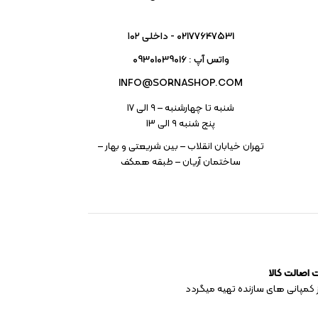
02177647531 - داخلی ۱۰۲
واتس آپ : 09301039016
INFO@SORNASHOP.COM
شنبه تا چهارشنبه – ۹ الی 17
پنج شنبه ۹ الی 13
تهران خیابان انقلاب – بین شریعتی و بهار –
ساختمان آریان – طبقه همکف
اصالت کالا
 کمپانی های سازنده تهیه میگردد