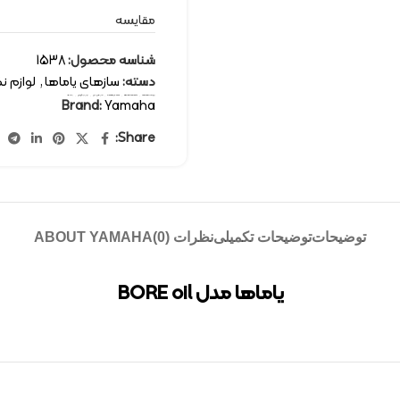
مقایسه
شناسه محصول:
1538
دسته:
سازهای یاماها
,
لوازم ن
برچسب:
Yamaha
,
wind instruments
,
cleaning & care
,
سازهای بادی
,
لوازم نگهداری
,
یاماها
Brand:
Yamaha
Share:
توضیحات
توضیحات تکمیلی
نظرات (0)
ABOUT YAMAHA
یاماها مدل BORE oil