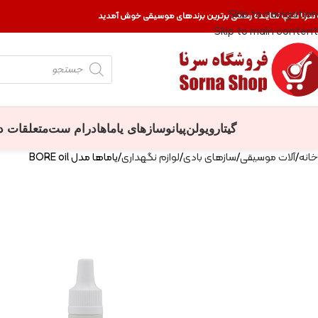
Skip to navigation
 سرنا شاپ نماینده رسمی برترین برندهای موسیقی خوش آمدید
Skip to main content
گیتار
ویولن
پیانو
سازهای یاماها
درام ست
متعلقات د
خانه
آلات موسیقی
سازهای بادی
لوازم نگهداری
یاماها مدل BORE oil