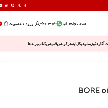
فروش ویژه
ارتباط با واتس اپ
ورود / عضویت
0
ت
آکاردئون
ملودیکا
پایه
هرکولس
قمیش
کتاب
برندها