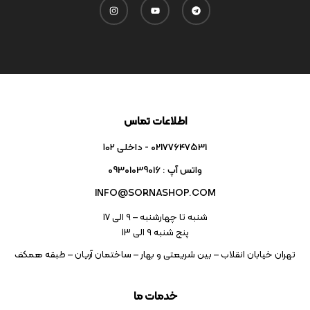
اطلاعات تماس
02177647531 - داخلی ۱۰۲
واتس آپ : 09301039016
INFO@SORNASHOP.COM
شنبه تا چهارشنبه – ۹ الی 17
پنج شنبه ۹ الی 13
تهران خیابان انقلاب – بین شریعتی و بهار – ساختمان آریان – طبقه همکف
خدمات ما