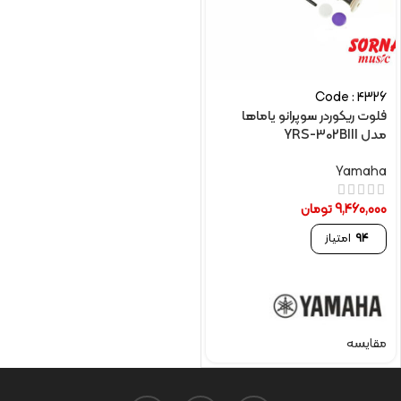
Code : 4326
فلوت ریکوردر سوپرانو یاماها
مدل YRS-302BIII
Yamaha
9,460,000
تومان
94
امتیاز
مقایسه