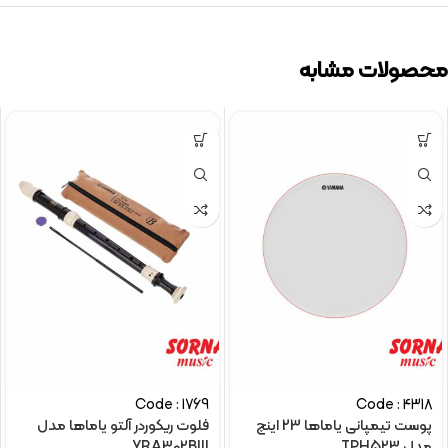
محصولات مشابه
Code : 1769
Code : 4318
پوست تیمپانی یاماها 23 اینچ
فلوت ریکوردر آلتو یاماها مدل
مدل TPH523
YRA302BIII