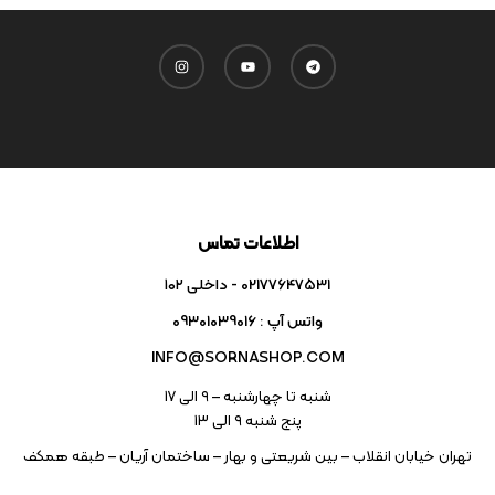
اطلاعات تماس
02177647531 - داخلی ۱۰۲
واتس آپ : 09301039016
INFO@SORNASHOP.COM
شنبه تا چهارشنبه – ۹ الی 17
پنج شنبه ۹ الی 13
تهران خیابان انقلاب – بین شریعتی و بهار – ساختمان آریان – طبقه همکف