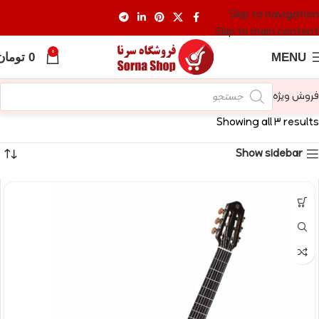
Skip to navigation
Skip to main content
0
MENU
0
تومان
فروش ویژه
Showing all 3 results
Show sidebar