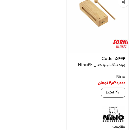
Code : 5474
وود بلاک نینو مدل Nino22
Nino
4,090,000
تومان
40
امتیاز
مقایسه