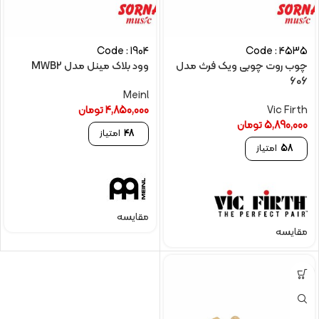
Code : 1904
Code : 4535
چوب روت چوبی ویک فرث مدل
وود بلاک مینل مدل MWB2
606
Meinl
Vic Firth
4,850,000
تومان
5,890,000
تومان
48
امتیاز
58
امتیاز
مقایسه
مقایسه