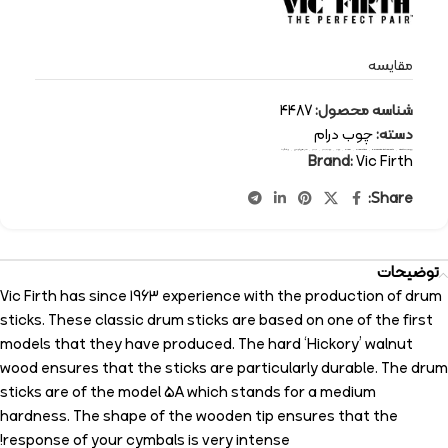
مقایسه
شناسه محصول:
4487
دسته:
چوب درام
برچسب:
Vic Firth
,
percussion-instruments
,
drum sticks
,
drum
,
چوب
,
چوب درام
,
درام
,
سازهای کوبه ای
,
ویک فرث
Brand:
Vic Firth
Share:
توضیحات
Vic Firth has since 1963 experience with the production of drum
sticks.
These classic drum sticks are based on one of the first
models that they have produced.
The hard ‘Hickory’ walnut
wood ensures that the sticks are particularly durable.
The drum
sticks are of the model 5A which stands for a medium
hardness.
The shape of the wooden tip ensures that the
response of your cymbals is very intense!