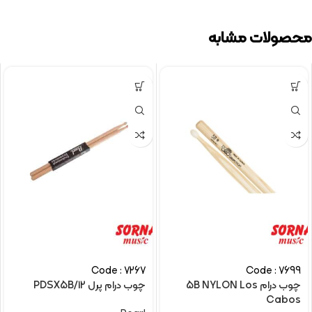
محصولات مشابه
Code : 7267
Code : 7699
چوب درام 5B NYLON Los
چوب درام پرل PDSX5B/12
Cabos