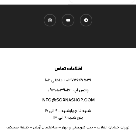
اطلاعات تماس
02177647531 - داخلی ۱۰۲
واتس آپ : 09301039016
INFO@SORNASHOP.COM
شنبه تا چهارشنبه – ۹ الی 17
پنج شنبه ۹ الی 13
تهران خیابان انقلاب – بین شریعتی و بهار – ساختمان آریان – طبقه همکف