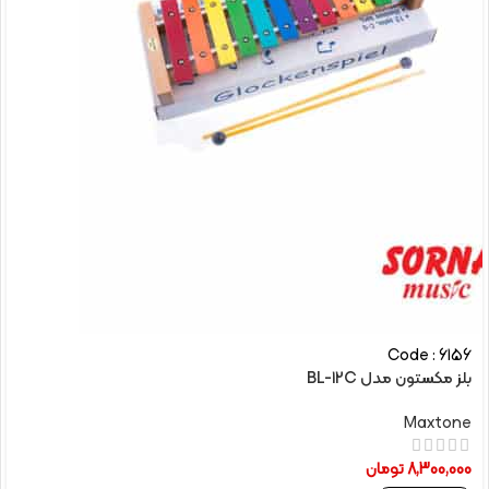
Code : 6156
بلز مکستون مدل BL-12C
Maxtone
8,300,000
تومان