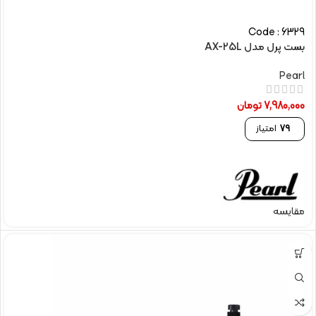
Code : 6329
بست پرل مدل AX-25L
Pearl
7,980,000
تومان
79
امتیاز
مقایسه