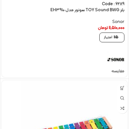
Code : 6289
بلز TOY Sound BWG سونور مدل EH3910
Sonor
11,510,000
تومان
115
امتیاز
مقایسه