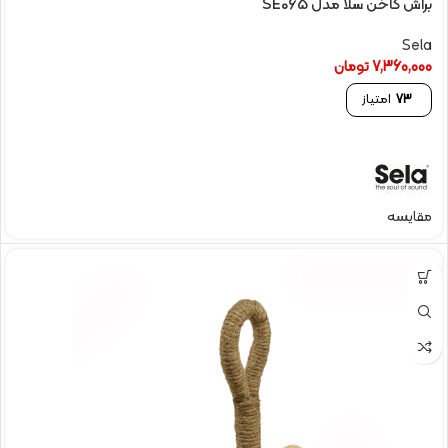
براش کاخن سلا مدل SE065
Sela
7,360,000
تومان
73
امتیاز
مقایسه