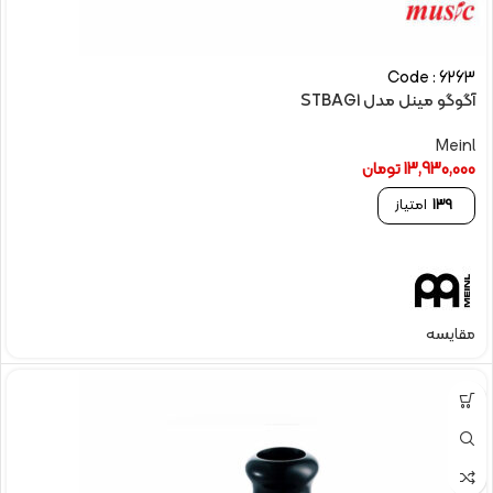
Code : 6263
آگوگو مینل مدل STBAG1
Meinl
13,930,000
تومان
139
امتیاز
مقایسه