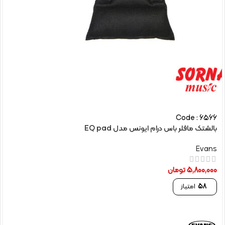
Code : 6566
بالشتک مافلر باس درام ایونس مدل EQ pad
Evans
5,800,000
تومان
58
امتیاز