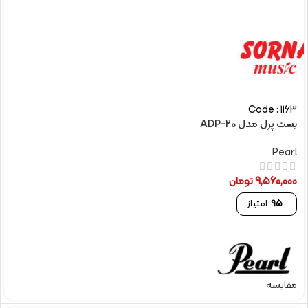
Code : 1163
بست پرل مدل ADP-20
Pearl
9,560,000
تومان
95
امتیاز
مقایسه