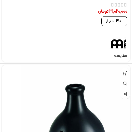
31,020,000
تومان
310
امتیاز
مقایسه