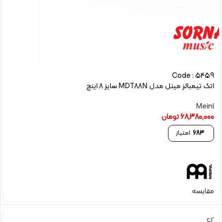
Code : 5459
اتک تیمبالز مینل مدل MDT88N سایز 8 اینچ
Meinl
68,380,000
تومان
683
امتیاز
مقایسه