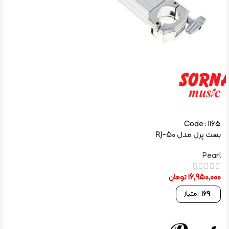
Code : 1165
بست پرل مدل RJ-50
Pearl
16,950,000
تومان
169
امتیاز