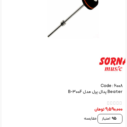
Code : 6008
Beater پدال پرل مدل B-300F
9,590,000
تومان
مقایسه
95
امتیاز