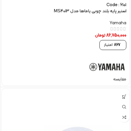
Code : 6101
اسنیر پایه بلند چوبی یاماها مدل MS4013
Yamaha
86,750,000
تومان
867
امتیاز
مقایسه