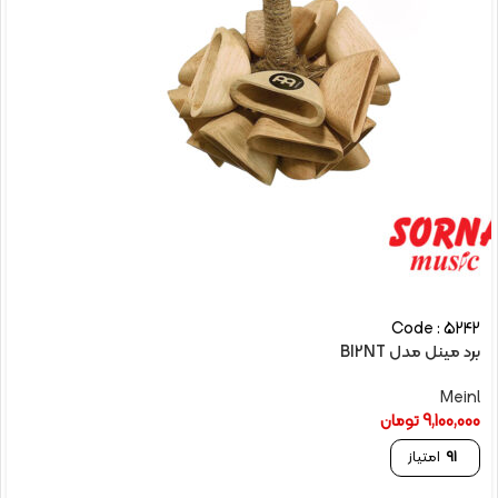
Code : 5242
برد مینل مدل BI2NT
Meinl
9,100,000
تومان
91
امتیاز