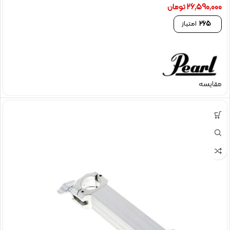
26,590,000
تومان
265
امتیاز
مقایسه