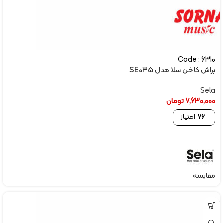
Code : 6310
براش کاخن سلا مدل SE035
Sela
7,630,000
تومان
76
امتیاز
مقایسه