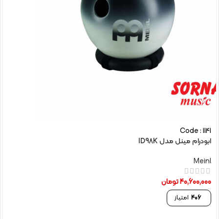
Code : 1141
ابودرام مینل مدل ID98K
Meinl
40,600,000
تومان
406
امتیاز