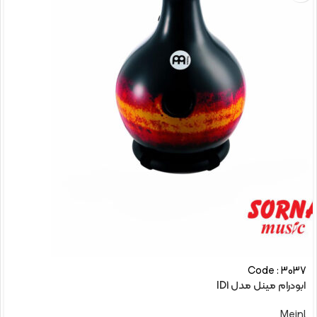
Code : 3037
ابودرام مینل مدل ID1
Meinl