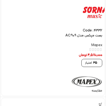
Code : 4332
بست مپکس مدل AC909
Mapex
4,570,000
تومان
45
امتیاز
مقایسه