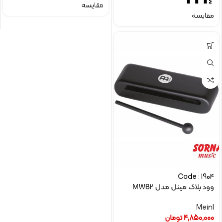
مقایسه
مقایسه
Code : 1904
وود بلاک مینل مدل MWB2
Meinl
4,850,000
تومان