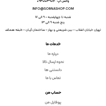
واتس آپ : 09301039016
INFO@SORNASHOP.COM
شنبه تا چهارشنبه – ۹ الی 17
پنج شنبه ۹ الی 13
تهران خیابان انقلاب – بین شریعتی و بهار – ساختمان آریان – طبقه همکف
خدمات ما
درباره ما
نحوه ارسال کالا
دانستنی ها
تماس با ما
حساب من
پروفایل من