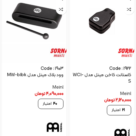
Code : 1903
Code : 1922
کاستانت کاخن مینل مدل WC1-
وود بلاک مینل مدل MW-b1bk
S
Meinl
Meinl
4,090,000
تومان
2,120,000
تومان
40
امتیاز
21
امتیاز