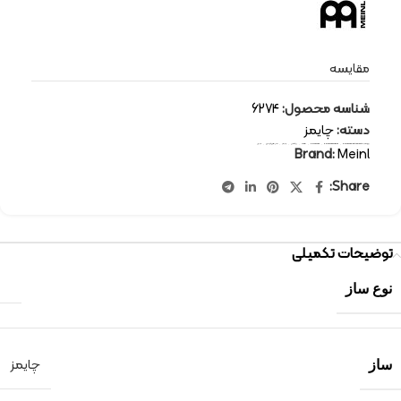
مقایسه
شناسه محصول:
6274
دسته:
چایمز
برچسب:
percussion-instruments
,
percussion chimes
,
percussion
,
Meinl
,
پرکاشن
,
چایمز
,
سازهای کوبه ای
,
مینل
Brand:
Meinl
Share:
توضیحات تکمیلی
نوع ساز
چایمز
ساز