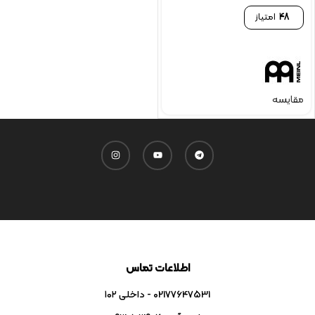
48
امتیاز
مقایسه
اطلاعات تماس
02177647531 - داخلی ۱۰۲