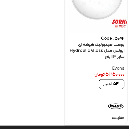
Code : 5074
پوست هیدرولیک شیشه ای
ایونس مدل Hydraulic Glass
سایز 13 اینچ
Evans
5,350,000
تومان
53
امتیاز
مقایسه