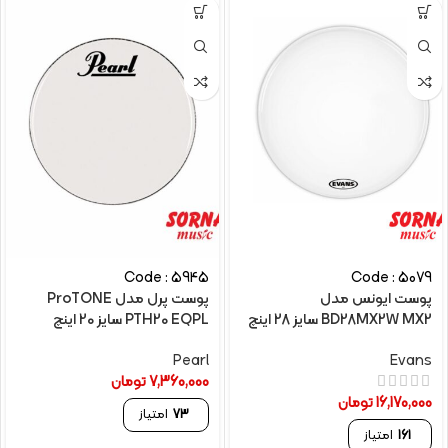
Code : 5945
Code : 5079
پوست ایونس مدل
پوست پرل مدل ProTONE
BD28MX2W MX2 سایز 28 اینچ
PTH20 EQPL سایز 20 اینچ
Pearl
Evans
7,360,000
تومان
16,170,000
تومان
73
امتیاز
161
امتیاز