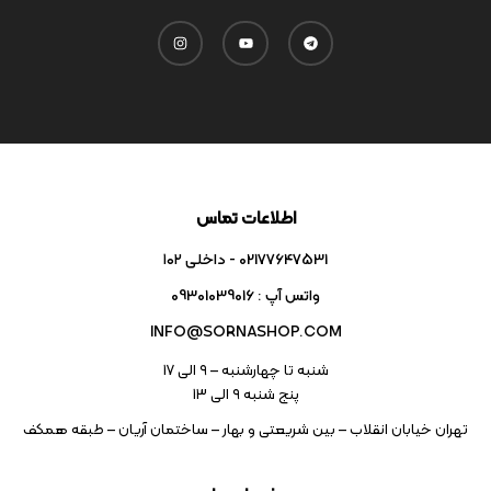
اطلاعات تماس
02177647531 - داخلی ۱۰۲
واتس آپ : 09301039016
INFO@SORNASHOP.COM
شنبه تا چهارشنبه – ۹ الی 17
پنج شنبه ۹ الی 13
تهران خیابان انقلاب – بین شریعتی و بهار – ساختمان آریان – طبقه همکف