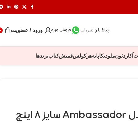
فروش ویژه
ارتباط با واتس اپ
ورود / عضویت
0
ت
آکاردئون
ملودیکا
پایه
هرکولس
قمیش
کتاب
برندها
8 اینچ