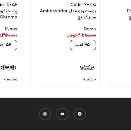
e : 5056
Code : 6355
ProT
پوست رمو مدل Ambassador
سایز 8 اینچ
Chrome سایز 12 اینچ
Evans
Remo
3,580,000
تومان
5,350,000
35
امتیاز
53
امتی
مقایسه
مقایسه