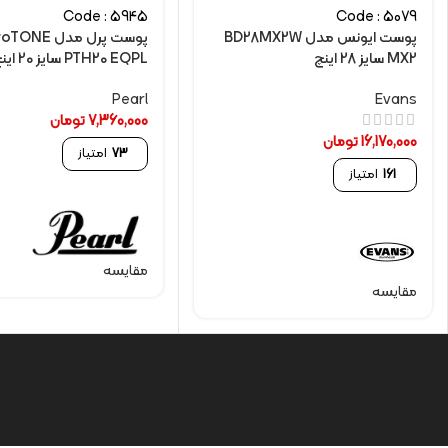
Code : 5945
Code : 5079
پوست ایونس مدل BD28MX2W
پوست پرل مدل ONE
MX2 سایز 28 اینچ
PTH20 EQPL سایز 20 اینچ
Pearl
Evans
7,360,000
تومان
16,170,000
تومان
73
امتیاز
161
امتیاز
مقایسه
مقایسه