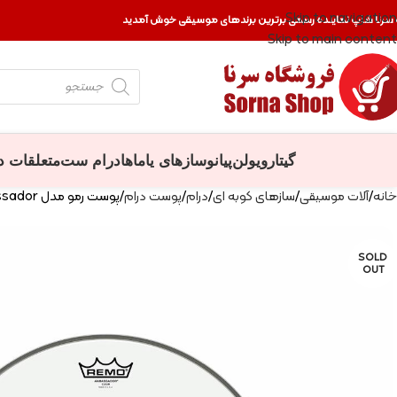
Skip to navigation
 سرنا شاپ نماینده رسمی برترین برندهای موسیقی خوش آمدید
Skip to main content
گیتار
ویولن
پیانو
سازهای یاماها
درام ست
متعلقات د
خانه
آلات موسیقی
سازهای کوبه ای
درام
پوست درام
پوست رمو مدل Ambassador سایز 8 اینچ
SOLD
OUT