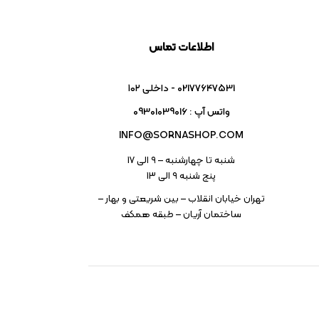
اطلاعات تماس
02177647531 - داخلی ۱۰۲
واتس آپ : 09301039016
INFO@SORNASHOP.COM
شنبه تا چهارشنبه – ۹ الی 17
پنج شنبه ۹ الی 13
تهران خیابان انقلاب – بین شریعتی و بهار –
ساختمان آریان – طبقه همکف