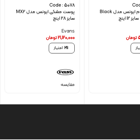
Code : 5078
Cod
پوست کروم ایونس مدل Black
پوست مشکی ایونس مدل MX2
سایز 28 اینچ
Evans
تومان
21,120,000
تومان
از
211
امتیاز
مقایسه