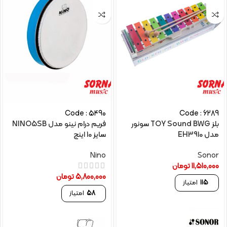
Code : 5490
Code : 6289
بلز TOY Sound BWG سونور
فریم درام نینو مدل NINO5SB
مدل EH3910
سایز 10 اینچ
Nino
Sonor
11,510,000
تومان
5,800,000
تومان
115
امتیاز
58
امتیاز