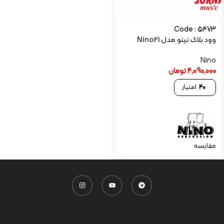
Code : 5473
وود بلاک نینو مدل Nino21
Nino
4,090,000
تومان
40
امتیاز
مقایسه