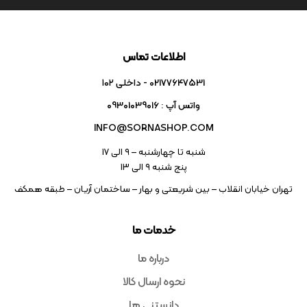
اطلاعات تماس
02177647531 - داخلی ۱۰۲
واتس آپ : 09301039016
INFO@SORNASHOP.COM
شنبه تا چهارشنبه – ۹ الی 17
پنج شنبه ۹ الی 13
تهران خیابان انقلاب – بین شریعتی و بهار – ساختمان آریان – طبقه همکف
خدمات ما
درباره ما
نحوه ارسال کالا
دانستنی ها