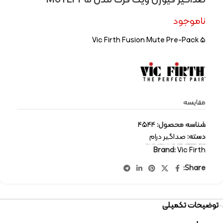
صداگیر فیوژن ویک فرث مدل MUTEPP5
ناموجود
Vic Firth Fusion Mute Pre-Pack 5
مقایسه
شناسه محصول:
4544
دسته:
صداگیر درام
برچسب:
Vic Firth
,
percussion-instruments
,
drum mute
,
drum
,
درام
,
سازهای کوبه ای
,
صداگیر
,
ویک فرث
Brand:
Vic Firth
Share:
توضیحات تکمیلی