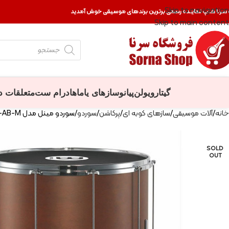
Skip to navigation
 سرنا شاپ نماینده رسمی برترین برندهای موسیقی خوش آمدید
Skip to main content
گیتار
ویولن
پیانو
سازهای یاماها
درام ست
متعلقات د
خانه
آلات موسیقی
سازهای کوبه ای
پرکاشن
سوردو
سوردو مینل مدل SU22-L-AB-M سایز 22 اینچ
SOLD
OUT