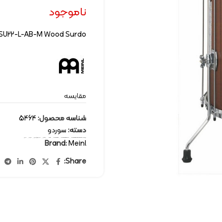
ناموجود
 SU22-L-AB-M Wood Surdo
مقایسه
شناسه محصول:
5464
دسته:
سوردو
برچسب:
percussion-instruments
,
percussion surdo
,
percussion
,
Meinl
,
پرکاشن
,
سازهای کوبه ای
,
سوردو
,
مینل
Brand:
Meinl
Share: