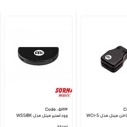
Code : 5224
C
ن مینل مدل WC1-S
وود اسنیر مینل مدل WSS1BK