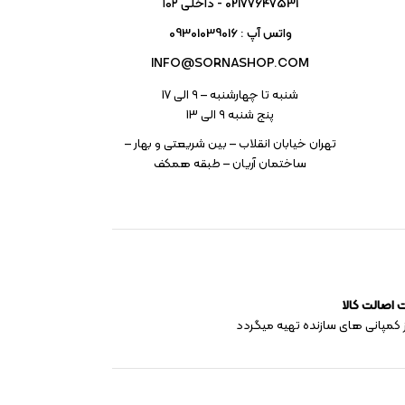
02177647531 - داخلی ۱۰۲
واتس آپ : 09301039016
INFO@SORNASHOP.COM
شنبه تا چهارشنبه – ۹ الی 17
پنج شنبه ۹ الی 13
تهران خیابان انقلاب – بین شریعتی و بهار –
ساختمان آریان – طبقه همکف
اصالت کالا
 کمپانی های سازنده تهیه میگردد