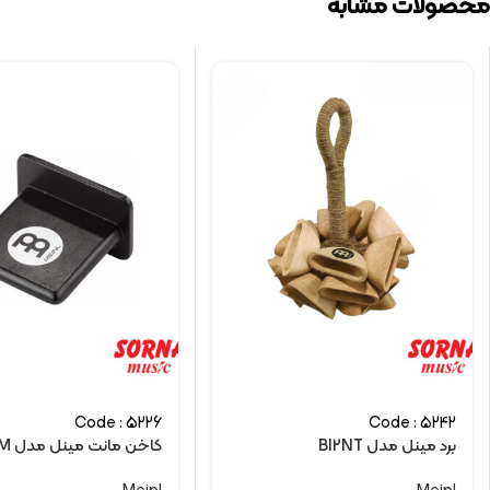
محصولات مشابه
Code : 5226
Code : 5242
برد مینل مدل BI2NT
کاخن مانت مینل مدل CSM-M