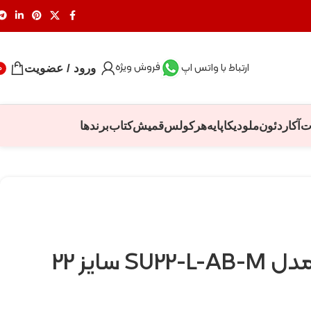
فروش ویژه
ارتباط با واتس اپ
ورود / عضویت
0
ت
آکاردئون
ملودیکا
پایه
هرکولس
قمیش
کتاب
برندها
سوردو مینل مدل SU22-L-AB-M سایز 22