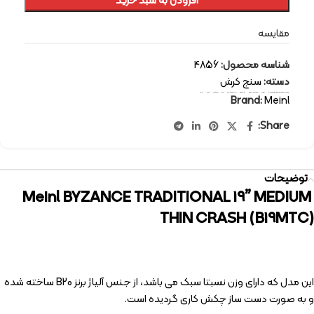
افزودن به سبد خرید
مقایسه
شناسه محصول:
4856
دسته:
سنج کرش
برچسب:
percussion-instruments
,
Meinl
,
cymbal crash
,
cymbal
,
سازهای کوبه ای
,
سنج
,
سنج کرش
,
کرش
,
مینل
Brand:
Meinl
Share:
توضیحات
Meinl BYZANCE TRADITIONAL 19” MEDIUM
THIN CRASH (B19MTC)
این مدل که دارای وزن نسبتا سبک می باشد، از جنس آلیاژ برنز B20 ساخته شده
و به صورت دست ساز چکش کاری گردیده است.