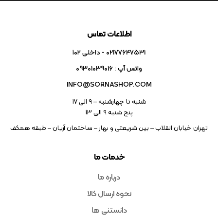
اطلاعات تماس
02177647531 - داخلی ۱۰۲
واتس آپ : 09301039016
INFO@SORNASHOP.COM
شنبه تا چهارشنبه – ۹ الی 17
پنج شنبه ۹ الی 13
تهران خیابان انقلاب – بین شریعتی و بهار – ساختمان آریان – طبقه همکف
خدمات ما
درباره ما
نحوه ارسال کالا
دانستنی ها