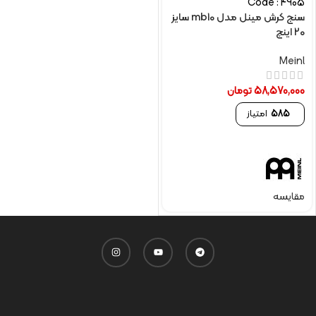
Code : 4905
سنج کرش مینل مدل mb10 سایز
20 اینچ
Meinl
58,570,000
تومان
585
امتیاز
مقایسه