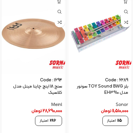
Code : 1694
Code : 6289
بلز TOY Sound BWG سونور
سنج 18 اینچ چاینا مینل مدل
مدل EH3910
کلاسیک
Meinl
Sonor
11,510,000
تومان
28,690,000
تومان
115
امتیاز
286
امتیاز