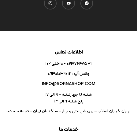
اطلاعات تماس
02177647531 - داخلی ۱۰۲
واتس آپ : 09301039016
INFO@SORNASHOP.COM
شنبه تا چهارشنبه – ۹ الی 17
پنج شنبه ۹ الی 13
تهران خیابان انقلاب – بین شریعتی و بهار – ساختمان آریان – طبقه همکف
خدمات ما