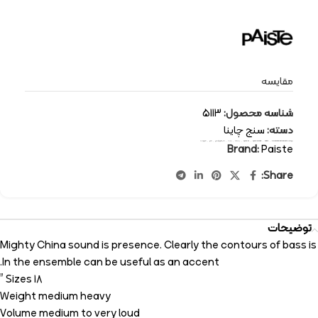
مقایسه
شناسه محصول:
5113
دسته:
سنج چاینا
برچسب:
percussion-instruments
,
Paiste
,
cymbal china
,
cymbal
,
پایسته
,
چاینا
,
سازهای کوبه ای
,
سنج
,
سنج چاینا
Brand:
Paiste
Share:
توضیحات
Mighty China sound is presence. Clearly the contours of bass is
In the ensemble can be useful as an accent.
Sizes 18 ”
Weight medium heavy
Volume medium to very loud