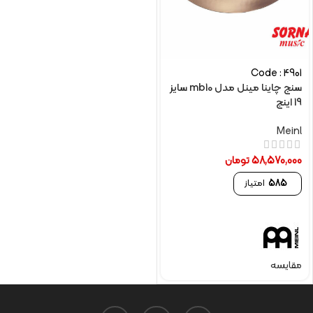
Code : 4901
سنج چاینا مینل مدل mb10 سایز
19 اینچ
Meinl
58,570,000
تومان
585
امتیاز
مقایسه