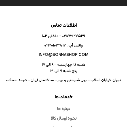
اطلاعات تماس
02177647531 - داخلی ۱۰۲
واتس آپ : 09301039016
INFO@SORNASHOP.COM
شنبه تا چهارشنبه – ۹ الی 17
پنج شنبه ۹ الی 13
تهران خیابان انقلاب – بین شریعتی و بهار – ساختمان آریان – طبقه همکف
خدمات ما
درباره ما
نحوه ارسال کالا