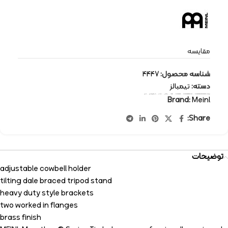
مقایسه
شناسه محصول:
4447
دسته:
تیمبالز
برچسب:
percussion-instruments
,
percussion timbals
,
percussion
,
Meinl
,
پرکاشن
,
تیمبالز
,
سازهای کوبه ای
,
مینل
Brand:
Meinl
Share:
توضیحات
adjustable cowbell holder
tilting dale braced tripod stand
heavy duty style brackets
two worked in flanges
brass finish