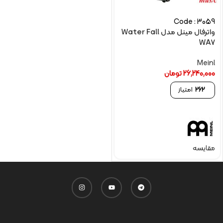
Code : 3059
واترفال مینل مدل Water Fall
WA7
Meinl
26,240,000
تومان
262
امتیاز
مقایسه