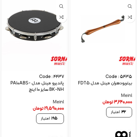
Code : 4437
Code : 5435
بیتربودهران مینل مدل FDT5
پاندیرو مینل مدل PA10ABS-
BK-NH سایز 10 اینچ
Meinl
3,240,000
تومان
Meinl
19,590,000
تومان
32
امتیاز
195
امتیاز