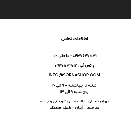
اطلاعات تماس
02177647531 - داخلی ۱۰۲
واتس آپ : 09301039016
INFO@SORNASHOP.COM
شنبه تا چهارشنبه – ۹ الی 17
پنج شنبه ۹ الی 13
تهران خیابان انقلاب – بین شریعتی و بهار –
ساختمان آریان – طبقه همکف