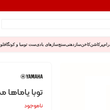
رام
پرکاشن
کاخن
سازدهنی
سنج
سازهای بادی
ست تومبا و کونگا
فلو
توبا یاماها مدل 631
ناموجود