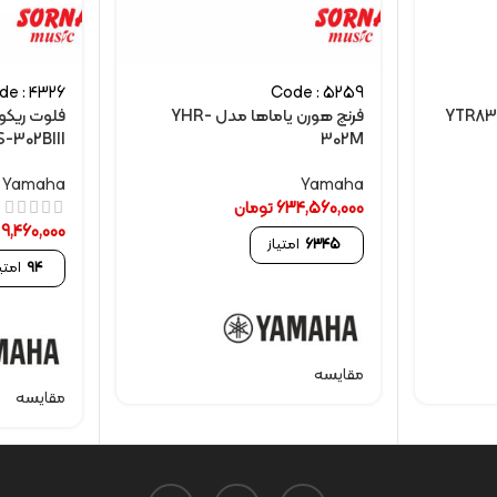
de : 4326
Code : 5259
ا مدل YTR8335G
فرنچ هورن یاماها مدل YHR-
فلوت ریکور
-302BIII
302M
Yamaha
Yamaha
634,560,000
تومان
9,460,000
6345
امتیاز
94
امتی
مقایسه
مقایسه