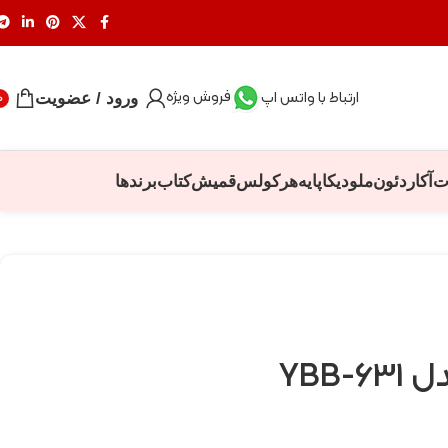
فروش ویژه
ارتباط با واتس اپ
ورود / عضویت
0
ت
آکاردئون
ملودیکا
پایه
هرکولس
قمیش
کتاب
برندها
YBB-