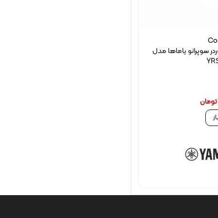
Co
در سوپرانو یاماها مدل
YRS
تومان
از