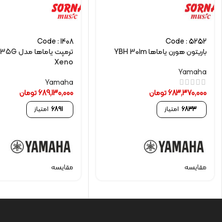
Code : 1408
Code : 5252
باريتون هورن یاماها YBH 301m
ترمپت یاماه
Xeno
Yamaha
Yamaha
683,370,000
تومان
689,130,000
تومان
6833
امتیاز
6891
امتیاز
مقایسه
مقایسه