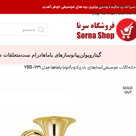
Skip to navigation
 سرنا شاپ نماینده رسمی برترین برندهای موسیقی خوش آمدید
Skip to main content
گیتار
ویولن
پیانو
سازهای یاماها
درام ست
متعلقات د
خانه
آلات موسیقی
سازهای بادی
توبا
توبا یاماها مدل YBB-631
SOLD
OUT