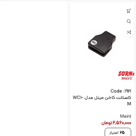
Code : 1921
کاستانت کاخن مینل مدل WC1-
M
Meinl
2,560,000
تومان
25
امتیاز