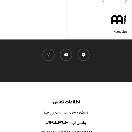
مقایسه
اطلاعات تماس
02177647531 - داخلی ۱۰۲
واتس آپ : 09301039016