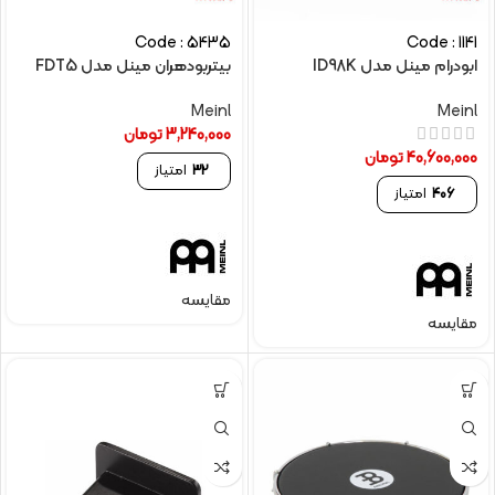
Code : 5435
Code : 1141
ابودرام مینل مدل ID98K
بیتربودهران مینل مدل FDT5
Meinl
Meinl
3,240,000
تومان
40,600,000
تومان
32
امتیاز
406
امتیاز
مقایسه
مقایسه