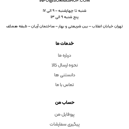
INFO@SORNASHOP.COM
شنبه تا چهارشنبه – ۹ الی 17
پنج شنبه ۹ الی 13
تهران خیابان انقلاب – بین شریعتی و بهار – ساختمان آریان – طبقه همکف
خدمات ما
درباره ما
نحوه ارسال کالا
دانستنی ها
تماس با ما
حساب من
پروفایل من
پیگیری سفارشات