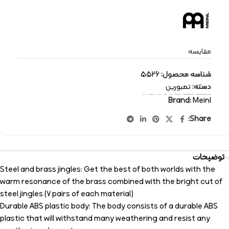
مقایسه
شناسه محصول:
5526
دسته:
تمبورین
برچسب:
percussion-instruments
,
percussion tambourine
,
percussion
,
Meinl
,
پرکاشن
,
تمبورین
,
سازهای کوبه ای
,
مینل
Brand:
Meinl
Share:
توضیحات
Steel and brass jingles: Get the best of both worlds with the
warm resonance of the brass combined with the bright cut of
steel jingles (7 pairs of each material)
Durable ABS plastic body: The body consists of a durable ABS
plastic that will withstand many weathering and resist any