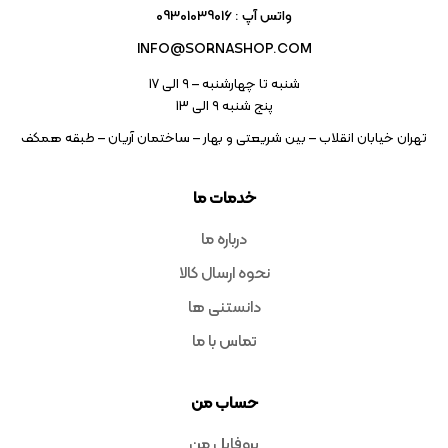
واتس آپ : 09301039016
INFO@SORNASHOP.COM
شنبه تا چهارشنبه – ۹ الی 17
پنج شنبه ۹ الی 13
تهران خیابان انقلاب – بین شریعتی و بهار – ساختمان آریان – طبقه همکف
خدمات ما
درباره ما
نحوه ارسال کالا
دانستنی ها
تماس با ما
حساب من
پروفایل من