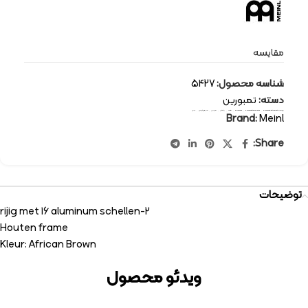
مقایسه
شناسه محصول:
5427
دسته:
تمبورین
برچسب:
percussion-instruments
,
percussion tambourine
,
percussion
,
Meinl
,
پرکاشن
,
تمبورین
,
سازهای کوبه ای
,
مینل
Brand:
Meinl
Share:
توضیحات
2-rijig met 16 aluminum schellen
Houten frame
Kleur: African Brown
ویدئو محصول