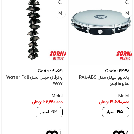
Code : 3059
Code : 4438
پاندیرو مینل مدل PA10ABS
واترفال مینل مدل Water Fall
سایز 10 اینچ
WA7
Meinl
Meinl
19,590,000
تومان
26,240,000
تومان
195
امتیاز
262
امتیاز