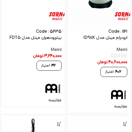
Code : 5435
Code : 1141
ابودرام مینل مدل ID98K
بیتربودهران مینل مدل FDT5
Meinl
Meinl
3,240,000
تومان
40,600,000
تومان
32
امتیاز
406
امتیاز
مقایسه
مقایسه