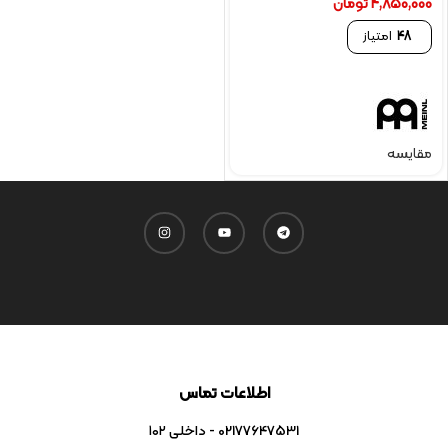
4,850,000
تومان
48
امتیاز
مقایسه
اطلاعات تماس
02177647531 - داخلی ۱۰۲