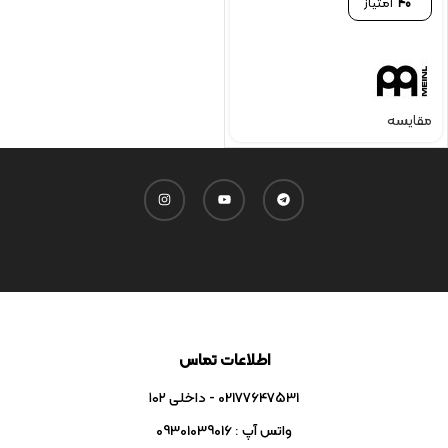
40
امتیاز
مقایسه
اطلاعات تماس
02177647531 - داخلی ۱۰۲
واتس آپ : 09301039016