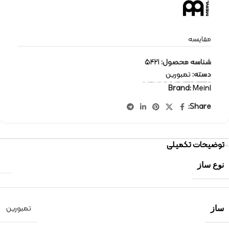
مقایسه
شناسه محصول:
5421
دسته:
تمبورین
برچسب:
percussion-instruments
,
percussion tambourine
,
percussion
,
Meinl
,
پرکاشن
,
تمبورین
,
سازهای کوبه ای
,
مینل
Brand:
Meinl
Share:
توضیحات تکمیلی
نوع ساز
تمبورین
ساز