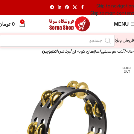
Skip to navigation
Skip to main content
0
MENU
0
تومان
فروش ویژه
خانه
آلات موسیقی
سازهای کوبه ای
پرکاشن
تمبورین
SOLD
OUT