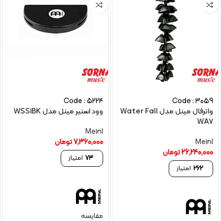
Code : 5224
Code : 3059
واترفال مینل مدل Water Fall
وود اسنیر مینل مدل WSS1BK
WA7
Meinl
Meinl
7,360,000
تومان
26,240,000
تومان
73
امتیاز
262
امتیاز
مقایسه