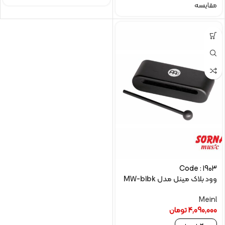
مقایسه
Code : 1903
وود بلاک مینل مدل MW-b1bk
Meinl
4,090,000
تومان