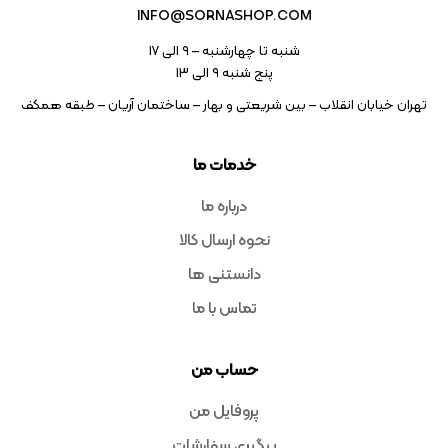
INFO@SORNASHOP.COM
شنبه تا چهارشنبه – ۹ الی 17
پنج شنبه ۹ الی 13
تهران خیابان انقلاب – بین شریعتی و بهار – ساختمان آریان – طبقه همکف
خدمات ما
درباره ما
نحوه ارسال کالا
دانستنی ها
تماس با ما
حساب من
پروفایل من
پیگیری سفارشات