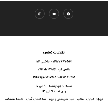
اطلاعات تماس
02177647531 - داخلی ۱۰۲
واتس آپ : 09301039016
INFO@SORNASHOP.COM
شنبه تا چهارشنبه – ۹ الی 17
پنج شنبه ۹ الی 13
تهران خیابان انقلاب – بین شریعتی و بهار – ساختمان آریان – طبقه همکف