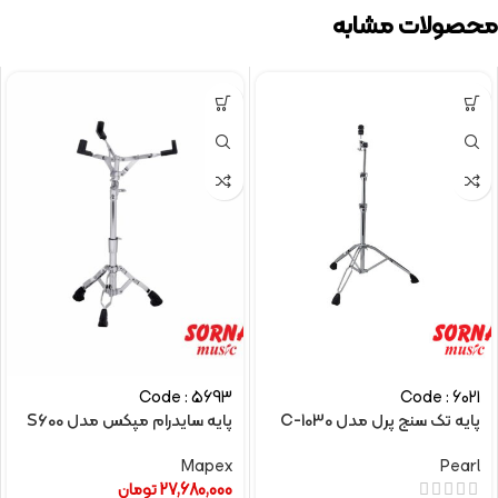
محصولات مشابه
Code : 5693
Code : 6021
پایه تک سنج پرل مدل C-1030
پایه سایدرام مپکس مدل S600
Mapex
Pearl
27,680,000
تومان