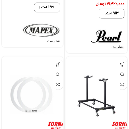
71,320,000
تومان
276
امتیاز
713
امتیاز
مقایسه
مقایسه