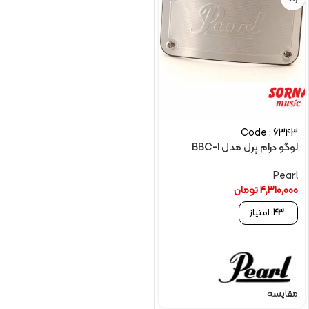
Code : 6343
لوگو درام پرل مدل BBC-1
Pearl
4,310,000
تومان
43
امتیاز
مقایسه