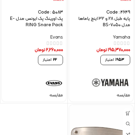
Code : 5083
Code : 4649
پایه طبل 28 و 32 اینچ یاماها
پک اورینگ پک ایونس مدل E-
مدل BS-7050
RING Snare Pack
Evans
Yamaha
195,370,000
تومان
2,260,000
تومان
1953
امتیاز
22
امتیاز
مقایسه
مقایسه