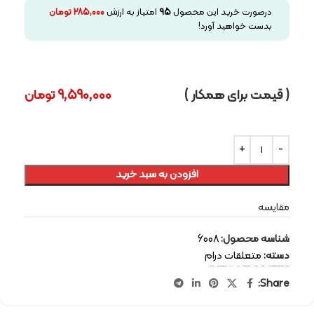
درصورت خرید این محصول
95
امتیاز به ارزش
285,000
تومان
بدست خواهید آورد!
( قیمت برای همکار )
9,590,000
تومان
افزودن به سبد خرید
مقایسه
شناسه محصول:
6008
دسته:
متعلقات درام
برچسب:
percussion-instruments
,
Pearl
,
drum
,
accessories
,
پرل
,
درام
,
سازهای کوبه ای
,
متعلقات
Share: