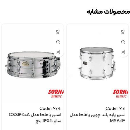
محصولات مشابه
Code : 6091
Code : 6101
اسنیر پایه بلند چوبی یاماها مدل
اسنیر یاماها مدل CSS1450A
MS4013
سایز 14X5 اینچ