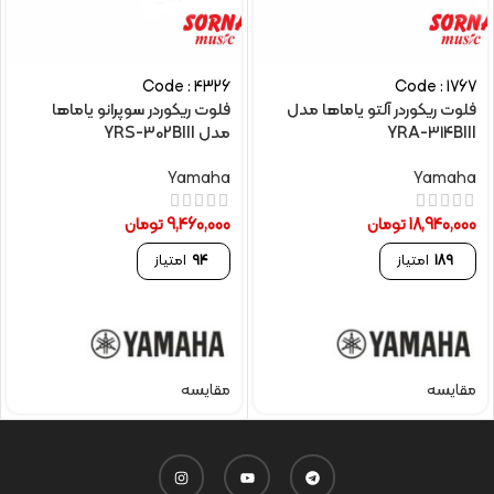
Code : 4326
Code : 1767
فلوت ریکوردر آلتو یاماها مدل
فلوت ریکوردر سوپرانو یاماها
YRA-314BIII
مدل YRS-302BIII
Yamaha
Yamaha
18,940,000
تومان
9,460,000
تومان
189
امتیاز
94
امتیاز
مقایسه
مقایسه