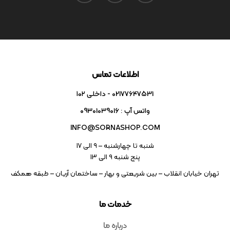
اطلاعات تماس
02177647531 - داخلی ۱۰۲
واتس آپ : 09301039016
INFO@SORNASHOP.COM
شنبه تا چهارشنبه – ۹ الی 17
پنج شنبه ۹ الی 13
تهران خیابان انقلاب – بین شریعتی و بهار – ساختمان آریان – طبقه همکف
خدمات ما
درباره ما