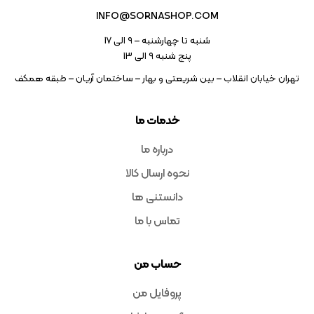
INFO@SORNASHOP.COM
شنبه تا چهارشنبه – ۹ الی 17
پنج شنبه ۹ الی 13
تهران خیابان انقلاب – بین شریعتی و بهار – ساختمان آریان – طبقه همکف
خدمات ما
درباره ما
نحوه ارسال کالا
دانستنی ها
تماس با ما
حساب من
پروفایل من