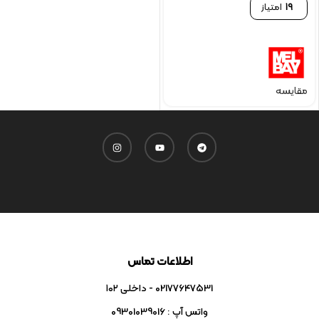
19
امتیاز
مقایسه
اطلاعات تماس
02177647531 - داخلی ۱۰۲
واتس آپ : 09301039016