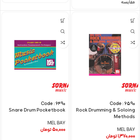
مقایسه
Code : 6490
Code : 6590
Snare Drum Pocketbook
Rock Drumming & Soloing
Methods
MEL BAY
MEL BAY
50,000
تومان
1,370,000
تومان