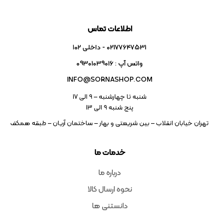
اطلاعات تماس
02177647531 - داخلی ۱۰۲
واتس آپ : 09301039016
INFO@SORNASHOP.COM
شنبه تا چهارشنبه – ۹ الی 17
پنج شنبه ۹ الی 13
تهران خیابان انقلاب – بین شریعتی و بهار – ساختمان آریان – طبقه همکف
خدمات ما
درباره ما
نحوه ارسال کالا
دانستنی ها