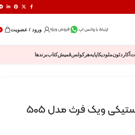
فروش ویژه
ارتباط با واتس اپ
ورود / عضویت
0
ت
آکاردئون
ملودیکا
پایه
هرکولس
قمیش
کتاب
برندها
تیکی ویک فرث مدل 505