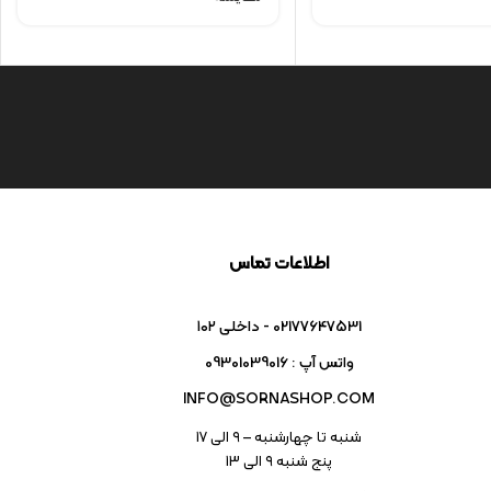
اطلاعات تماس
02177647531 - داخلی ۱۰۲
واتس آپ : 09301039016
INFO@SORNASHOP.COM
شنبه تا چهارشنبه – ۹ الی 17
پنج شنبه ۹ الی 13