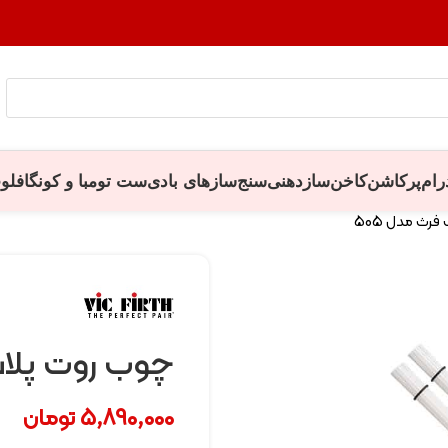
رام
پرکاشن
کاخن
سازدهنی
سنج
سازهای بادی
ست تومبا و کونگا
فلو
رث مدل 505
چوب روت پلاس
5,890,000
تومان