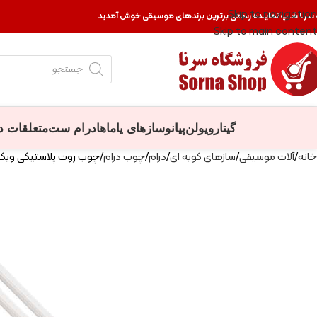
Skip to navigation
 سرنا شاپ نماینده رسمی برترین برندهای موسیقی خوش آمدید
Skip to main content
گیتار
ویولن
پیانو
سازهای یاماها
درام ست
متعلقات د
خانه
آلات موسیقی
سازهای کوبه ای
درام
چوب درام
چوب روت پلاستیکی ویک ف