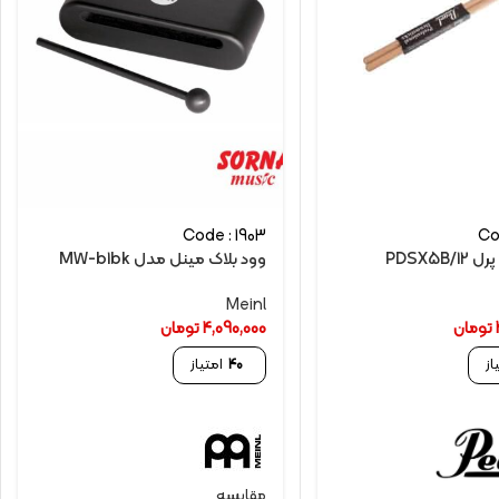
Code : 1903
Co
PDSX5B
وود بلاک مینل مدل MW-b1bk
Meinl
تومان
4,090,000
تومان
از
40
امتیاز
مقایسه