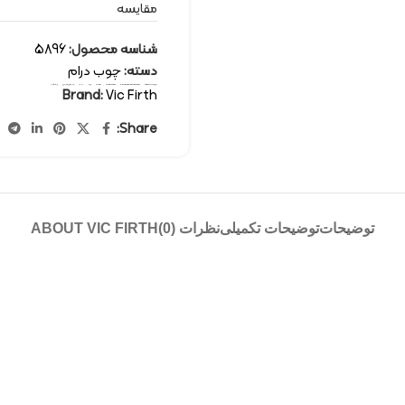
مقایسه
شناسه محصول:
5896
دسته:
چوب درام
برچسب:
Vic Firth
,
percussion-instruments
,
drum sticks
,
drum
,
چوب
,
درام
,
سازهای کوبه ای
,
ویک فرث
Brand:
Vic Firth
Share:
توضیحات
توضیحات تکمیلی
نظرات (0)
ABOUT VIC FIRTH