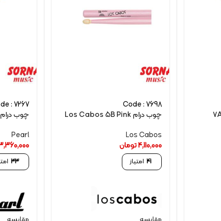
de : 7267
Code : 7698
7A 
چوب درام Los Cabos 5B Pink
چوب درام پرل /12
Pearl
Los Cabos
4,110,000
تومان
3,360,000
41
امتیاز
33
امتی
مقایسه
مقایسه