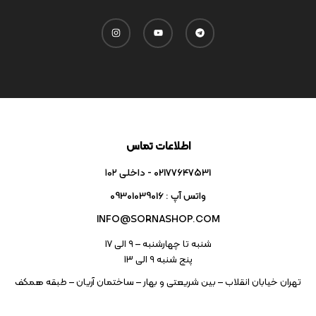
اطلاعات تماس
02177647531 - داخلی ۱۰۲
واتس آپ : 09301039016
INFO@SORNASHOP.COM
شنبه تا چهارشنبه – ۹ الی 17
پنج شنبه ۹ الی 13
تهران خیابان انقلاب – بین شریعتی و بهار – ساختمان آریان – طبقه همکف