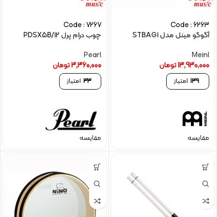
Code : 7267
Code : 6263
آگوگو مینل مدل STBAG1
چوب درام پرل PDSX5B/12
Pearl
Meinl
13,930,000
تومان
3,360,000
تومان
139
امتیاز
33
امتیاز
مقایسه
مقایسه