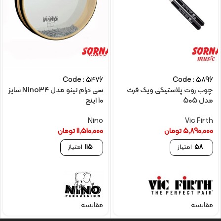
Code : 5476
Code : 5896
چوب روت پلاستیکی ویک فرث
سی درام نینو مدل Nino34 سایز
مدل 505
10 اینچ
Nino
Vic Firth
5,890,000
تومان
11,510,000
تومان
58
امتیاز
115
امتیاز
مقایسه
مقایسه