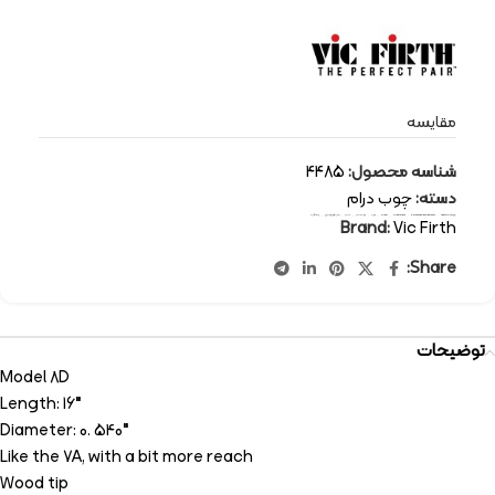
مقایسه
شناسه محصول:
4485
دسته:
چوب درام
برچسب:
Vic Firth
,
percussion-instruments
,
drum sticks
,
drum
,
چوب
,
چوب درام
,
درام
,
سازهای کوبه ای
,
ویک فرث
Brand:
Vic Firth
Share:
توضیحات
Model 8D
Length: 16″
Diameter: 0. 540″
Like the 7A, with a bit more reach
Wood tip