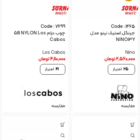
Code : 7699
Code : 1465
جینگل استیک نینو مدل
چوب درام 5B NYLON Los
Cabos
NINO13Y
Los Cabos
Nino
2,560,000
تومان
4,110,000
تومان
25
امتیاز
41
امتیاز
مقایسه
مقایسه