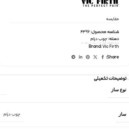
مقایسه
شناسه محصول:
4496
دسته:
چوب درام
برچسب:
Vic Firth
,
percussion-instruments
,
drum sticks
,
drum
,
چوب
,
چوب درام
,
درام
,
سازهای کوبه ای
,
ویک فرث
Brand:
Vic Firth
Share:
توضیحات تکمیلی
نوع ساز
چوب درام
ساز