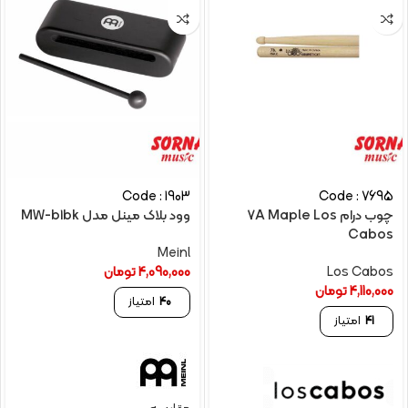
Code : 1903
Code : 7695
چوب درام 7A Maple Los
وود بلاک مینل مدل MW-b1bk
Cabos
Meinl
Los Cabos
4,090,000
تومان
4,110,000
تومان
40
امتیاز
41
امتیاز