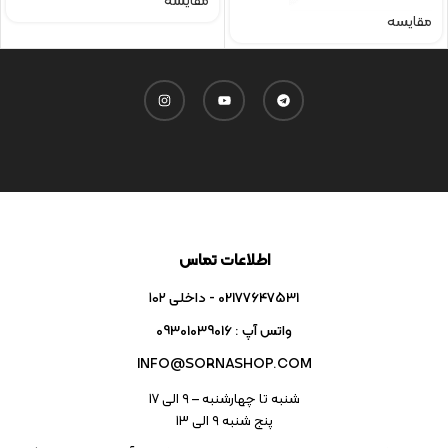
مقایسه
مقایسه
اطلاعات تماس
02177647531 - داخلی ۱۰۲
واتس آپ : 09301039016
INFO@SORNASHOP.COM
شنبه تا چهارشنبه – ۹ الی 17
پنج شنبه ۹ الی 13