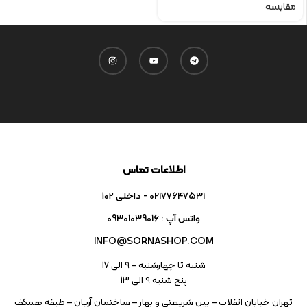
مقایسه
اطلاعات تماس
02177647531 - داخلی ۱۰۲
واتس آپ : 09301039016
INFO@SORNASHOP.COM
شنبه تا چهارشنبه – ۹ الی 17
پنج شنبه ۹ الی 13
تهران خیابان انقلاب – بین شریعتی و بهار – ساختمان آریان – طبقه همکف