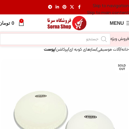
Skip to navigation
Skip to main content
0
MENU
0
تومان
فروش ویژه
خانه
آلات موسیقی
سازهای کوبه ای
پرکاشن
پوست
SOLD
OUT