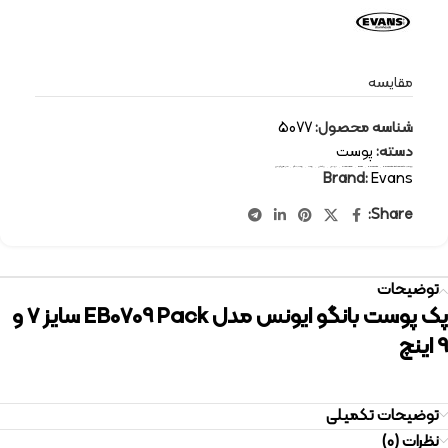
مقایسه
شناسه محصول:
5077
دسته:
پوست
برچسب:
percussion-instruments
,
percussion
,
Evans
,
drum head
,
ایونس
,
پرکاشن
,
پوست
,
پوست بانگو
,
سازهای کوبه ای
Brand:
Evans
Share:
توضیحات
پک پوست بانگو ایونس مدل EB0709 Pack سایز 7 و
9 اینچ
توضیحات تکمیلی
نظرات (0)