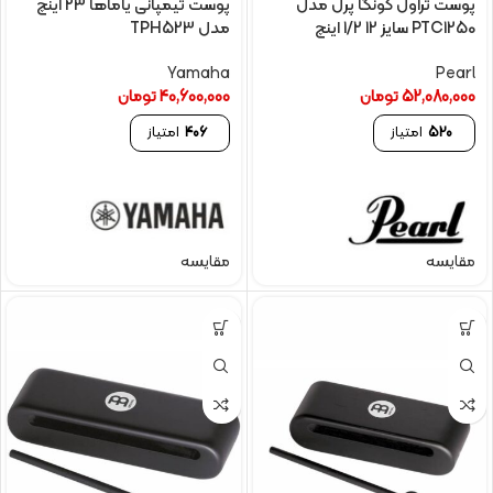
پوست تراول کونگا پرل مدل
پوست تیمپانی یاماها 23 اینچ
PTC1250 سایز 12 1/2 اینچ
مدل TPH523
Yamaha
Pearl
52,080,000
تومان
40,600,000
تومان
520
امتیاز
406
امتیاز
مقایسه
مقایسه