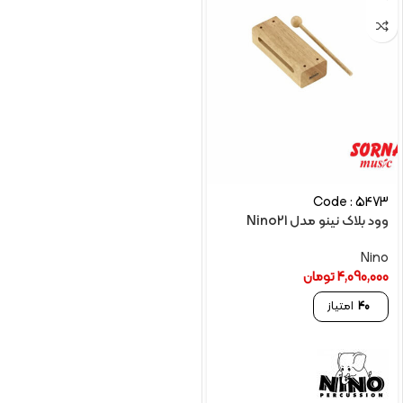
Code : 5473
وود بلاک نینو مدل Nino21
Nino
4,090,000
تومان
40
امتیاز