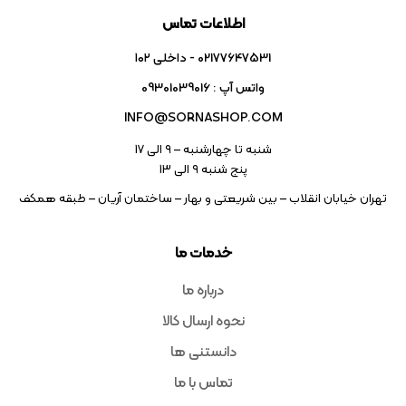
اطلاعات تماس
02177647531 - داخلی ۱۰۲
واتس آپ : 09301039016
INFO@SORNASHOP.COM
شنبه تا چهارشنبه – ۹ الی 17
پنج شنبه ۹ الی 13
تهران خیابان انقلاب – بین شریعتی و بهار – ساختمان آریان – طبقه همکف
خدمات ما
درباره ما
نحوه ارسال کالا
دانستنی ها
تماس با ما