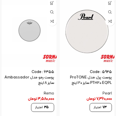
Code : 6355
Code : 5945
پوست پرل مدل ProTONE
پوست رمو مدل Ambassador
PTH20 EQPL سایز 20 اینچ
سایز 8 اینچ
Remo
Pearl
7,360,000
تومان
3,580,000
تومان
73
امتیاز
35
امتیاز