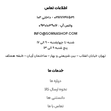
اطلاعات تماس
02177647531 - داخلی ۱۰۲
واتس آپ : 09301039016
INFO@SORNASHOP.COM
شنبه تا چهارشنبه – ۹ الی 17
پنج شنبه ۹ الی 13
تهران خیابان انقلاب – بین شریعتی و بهار – ساختمان آریان – طبقه همکف
خدمات ما
درباره ما
نحوه ارسال کالا
دانستنی ها
تماس با ما