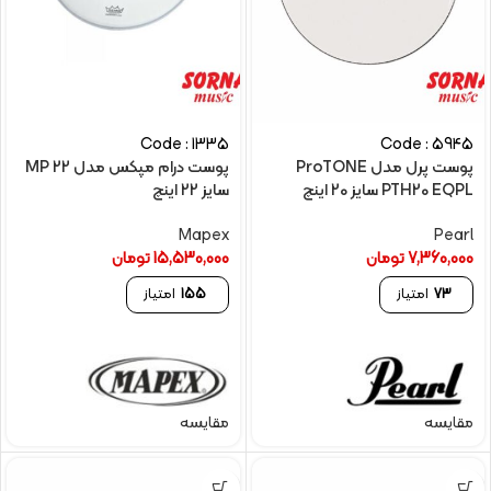
Code : 1335
Code : 5945
پوست پرل مدل ProTONE
پوست درام مپکس مدل MP 22
PTH20 EQPL سایز 20 اینچ
سایز 22 اینچ
Mapex
Pearl
7,360,000
تومان
15,530,000
تومان
73
امتیاز
155
امتیاز
مقایسه
مقایسه