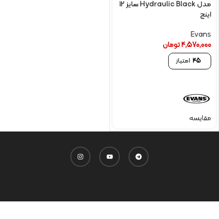
مدل Hydraulic Black سایز 12
اینچ
Evans
4,570,000
تومان
45
امتیاز
مقایسه