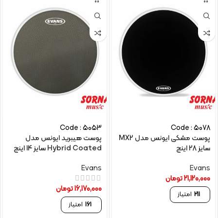
Code : 5053
Code : 5078
پوست مشکی ایونس مدل MX2
پوست هیبرید ایونس مدل
سایز 28 اینچ
Hybrid Coated سایز 14 اینچ
Evans
Evans
21,120,000
تومان
16,170,000
تومان
211
امتیاز
161
امتیاز