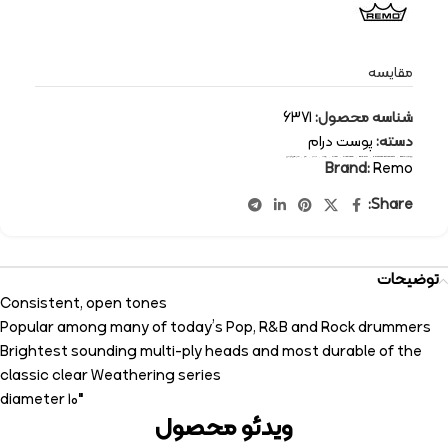
مقایسه
شناسه محصول:
6371
دسته:
پوست درام
برچسب:
Remo
,
percussion-instruments
,
Emperor
,
drum head
,
drum
,
پوست
,
درام
,
رمو
,
سازهای کوبه ای
Brand:
Remo
Share:
توضیحات
Consistent, open tones
Popular among many of today’s Pop, R&B and Rock drummers
Brightest sounding multi-ply heads and most durable of the
classic clear Weathering series
10″ diameter
ویدئو محصول