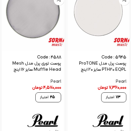
Code : 4588
Code : 5945
پوست پرل مدل ProTONE
پوست توری پرل مدل Mesh
PTH20 EQPL سایز 20 اینچ
Muffle Head سایز 16 اینچ
Pearl
Pearl
7,360,000
تومان
4,570,000
تومان
73
امتیاز
45
امتیاز