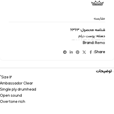
مقایسه
شناسه محصول:
6363
دسته:
پوست درام
برچسب:
Remo
,
percussion-instruments
,
drum head
,
drum
,
Ambassador
,
پوست
,
درام
,
رمو
,
سازهای کوبه ای
Brand:
Remo
Share:
توضیحات
Size 12”
Ambassador Clear
Single ply drumhead
Open sound
Overtone rich