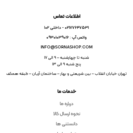
اطلاعات تماس
02177647531 - داخلی ۱۰۲
واتس آپ : 09301039016
INFO@SORNASHOP.COM
شنبه تا چهارشنبه – ۹ الی 17
پنج شنبه ۹ الی 13
تهران خیابان انقلاب – بین شریعتی و بهار – ساختمان آریان – طبقه همکف
خدمات ما
درباره ما
نحوه ارسال کالا
دانستنی ها