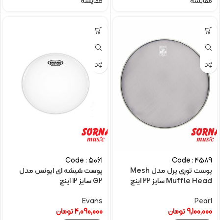
مقایسه
مقایسه
Code : 5061
Code : 4589
پوست توری پرل مدل Mesh
پوست شیشه ای ایونس مدل
Muffle Head سایز 22 اینچ
G2 سایز 12 اینچ
Evans
Pearl
9,100,000
تومان
4,090,000
تومان