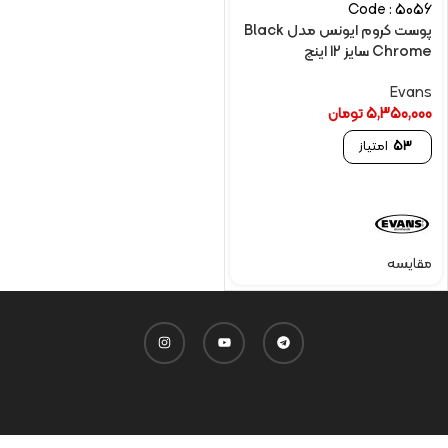
Code : 5056
پوست کروم ایونس مدل Black
Chrome سایز 12 اینچ
Evans
5,350,000
تومان
53
امتیاز
مقایسه