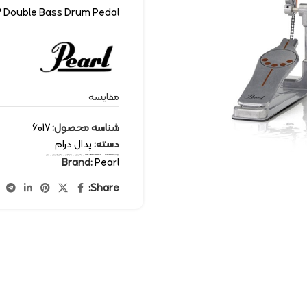
2 Double Bass Drum Pedal
مقایسه
شناسه محصول:
6017
دسته:
پدال درام
برچسب:
drum pedal
,
Double Bass Drum Pedal
,
پدال پرل
,
پدال دوبل
,
پدال دوبل پرل
,
پرل
Brand:
Pearl
Share: