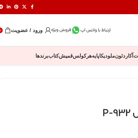
فروش ویژه
ارتباط با واتس اپ
ورود / عضویت
0
ت
آکاردئون
ملودیکا
پایه
هرکولس
قمیش
کتاب
برندها
P-