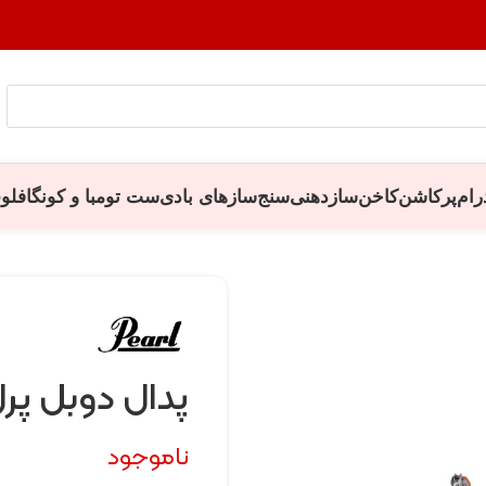
رام
پرکاشن
کاخن
سازدهنی
سنج
سازهای بادی
ست تومبا و کونگا
فلو
پدال دوبل پرل 932
ناموجود