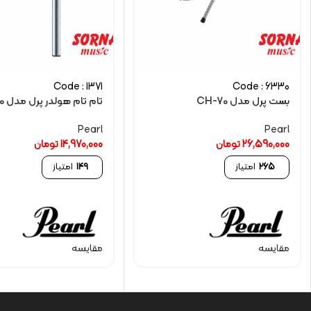
Code : 1371
Code : 6330
بست پرل مدل CH-70
تام تام هولدر پرل مدل TH1000
Pearl
Pearl
26,590,000
تومان
14,970,000
تومان
265
امتیاز
149
امتیاز
مقایسه
مقایسه