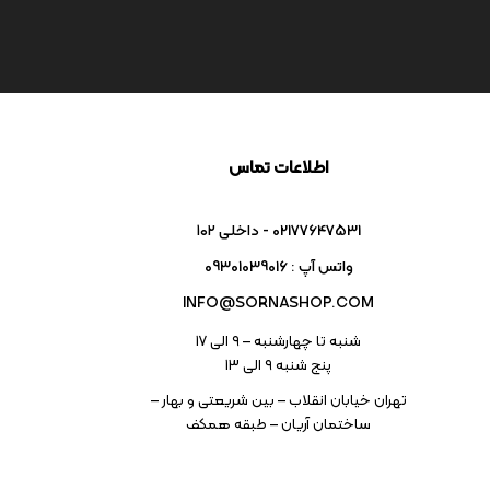
اطلاعات تماس
02177647531 - داخلی ۱۰۲
واتس آپ : 09301039016
INFO@SORNASHOP.COM
شنبه تا چهارشنبه – ۹ الی 17
پنج شنبه ۹ الی 13
تهران خیابان انقلاب – بین شریعتی و بهار –
ساختمان آریان – طبقه همکف