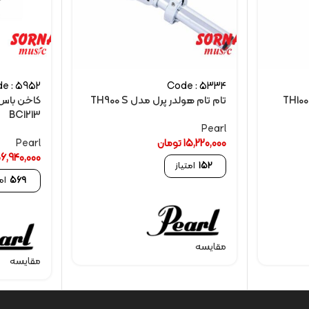
e : 5952
Code : 5334
تام تام هولدر پرل مدل TH900 S
BC1213
Pearl
15,220,000
تومان
Pearl
6,940,000
152
امتیاز
569
ام
مقایسه
مقایسه