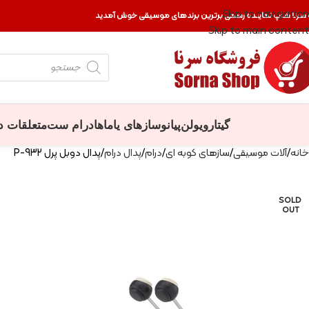
Skip to navigation
 سرنا شاپ نماینده رسمی برترین برندهای موسیقی خوش آمدید
Skip to main content
گیتار
ویولن
پیانو
سازهای یاماها
درام ست
متعلقات د
خانه
آلات موسیقی
سازهای کوبه ای
درام
پدال درام
پدال دوبل پرل P-932
SOLD
OUT