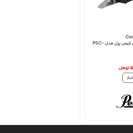
Cod
کاخن باس کیس پرل مدل PSC-
5
تومان
تیاز