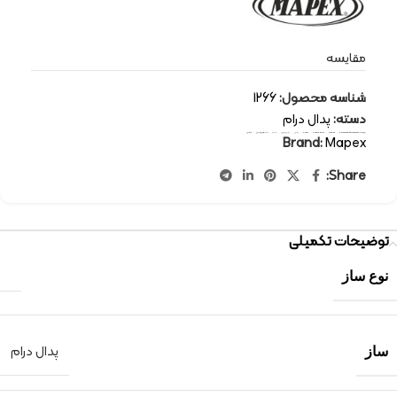
مقایسه
شناسه محصول:
1266
دسته:
پدال درام
برچسب:
percussion-instruments
,
Mapex
,
drum pedal
,
drum
,
پدال
,
پدال دوبل
,
درام
,
سازهای کوبه ای
,
مپکس
Brand:
Mapex
Share:
توضیحات تکمیلی
نوع ساز
پدال درام
ساز