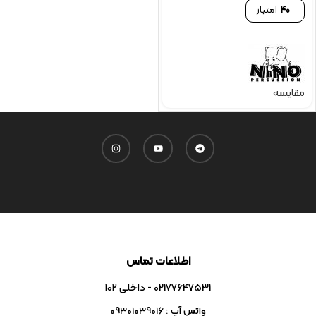
40
امتیاز
مقایسه
اطلاعات تماس
02177647531 - داخلی ۱۰۲
واتس آپ : 09301039016