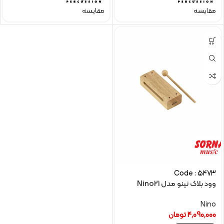
مقایسه
مقایسه
Code : 5473
وود بلاک نینو مدل Nino21
Nino
4,090,000
تومان