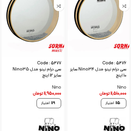
Code : 5477
Code : 5476
سی درام نینو مدل Nino34 سایز
سی درام نینو مدل Nino35
10 اینچ
سایز 12 اینچ
Nino
Nino
11,510,000
تومان
11,950,000
تومان
115
امتیاز
119
امتیاز