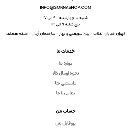
INFO@SORNASHOP.COM
شنبه تا چهارشنبه – ۹ الی 17
پنج شنبه ۹ الی 13
تهران خیابان انقلاب – بین شریعتی و بهار – ساختمان آریان – طبقه همکف
خدمات ما
درباره ما
نحوه ارسال کالا
دانستنی ها
تماس با ما
حساب من
پروفایل من