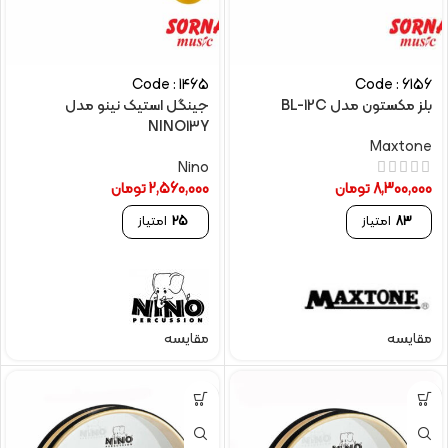
Code : 1465
Code : 6156
بلز مکستون مدل BL-12C
جینگل استیک نینو مدل
NINO13Y
Maxtone
Nino
8,300,000
تومان
2,560,000
تومان
83
امتیاز
25
امتیاز
مقایسه
مقایسه