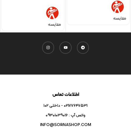
مقایسه
مقایسه
اطلاعات تماس
02177647531 - داخلی ۱۰۲
واتس آپ : 09301039016
INFO@SORNASHOP.COM