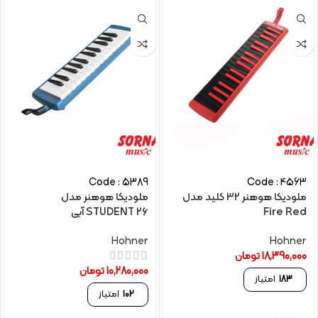
Code : 5389
Code : 4563
ملودیکا هوهنر 32 کلید مدل
ملودیکا هوهنر مدل
Fire Red
STUDENT 26 آبی
Hohner
Hohner
18,390,000
تومان
10,280,000
تومان
183
امتیاز
102
امتیاز