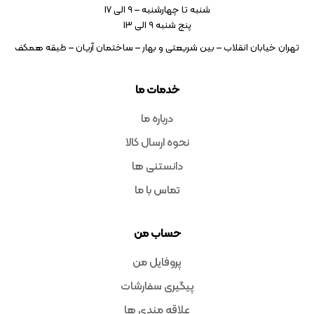
شنبه تا چهارشنبه – ۹ الی 17
پنج شنبه ۹ الی 13
تهران خیابان انقلاب – بین شریعتی و بهار – ساختمان آریان – طبقه همکف
خدمات ما
درباره ما
نحوه ارسال کالا
دانستنی ها
تماس با ما
حساب من
پروفایل من
پیگیری سفارشات
علاقه مندی ها