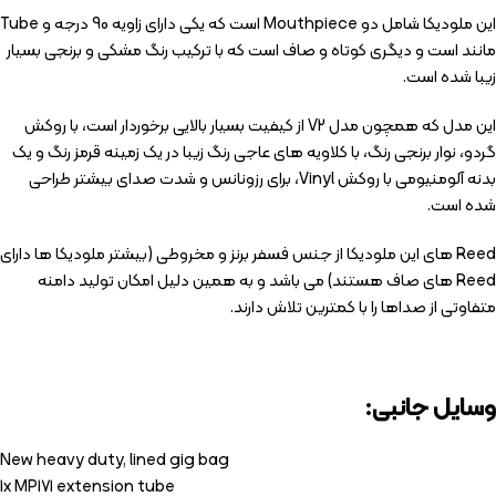
این ملودیکا شامل دو Mouthpiece است که یکی دارای زاویه 90 درجه و Tube
مانند است و دیگری کوتاه و صاف است که با ترکیب رنگ مشکی و برنجی بسیار
زیبا شده است.
این مدل که همچون مدل V2 از کیفیت بسیار بالایی برخوردار است، با روکش
گردو، نوار برنجی رنگ، با کلاویه های عاجی رنگ زیبا در یک زمینه قرمز رنگ و یک
بدنه آلومنیومی با روکش Vinyl، برای رزونانس و شدت صدای بیشتر طراحی
شده است.
Reed های این ملودیکا از جنس فسفر برنز و مخروطی (بیشتر ملودیکا ها دارای
Reed های صاف هستند) می باشد و به همین دلیل امکان تولید دامنه
متفاوتی از صداها را با کمترین تلاش دارند.
وسایل جانبی:
New heavy duty, lined gig bag
1x MP171 extension tube