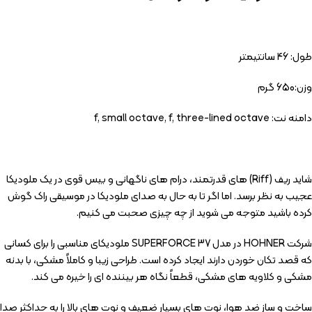
طول: 46 سانتیمتر
وزن:650 گرم
دامنه نت: f, small octave, f, three-lined octave
شاید ریف (Riff) های قدرتمند، درام های ناگهانی و بیس قوی در یک ملودیکا
عجیب به نظر برسد. اما اگر تا به حال به صدای ملودیکا در موسیقی راک گوش
کرده باشید متوجه می شوید از چه چیزی صحبت می کنیم.
شرکت HOHNER در مدل SUPERFORCE 37 ملودیکای مناسبی را برای کسانی
که قصد تکان خوردن دارند ایجاد کرده است. طراحی زیبا و کاملاً مشکی، با بدنه
مشکی و کلاویه های مشکی، قطعاً نگاه هر بیننده ای را خیره می کند.
ساخت و ساز ضد هوا، نوت های بسیار ضعیف و نوت های بالا را به حداکثر صدا