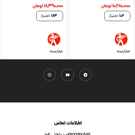
10,280,000
تومان
18,390,000
تومان
102
امتیاز
183
امتیاز
مقایسه
مقایسه
اطلاعات تماس
02177647531 - داخلی ۱۰۲