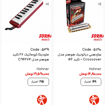
Code : 5391
Code : 5790
سازدهنی دیاتونیک هوهنر مدل
ملودیکا کروماتیک 26 کلید
Crossover – کلید F#
هوهنر مدل C94264
Hohner
Hohner
14,810,000
تومان
19,590,000
تومان
148
امتیاز
195
امتیاز