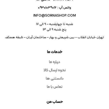
واتس آپ : 09301039016
INFO@SORNASHOP.COM
شنبه تا چهارشنبه – ۹ الی 17
پنج شنبه ۹ الی 13
تهران خیابان انقلاب – بین شریعتی و بهار – ساختمان آریان – طبقه همکف
خدمات ما
درباره ما
نحوه ارسال کالا
دانستنی ها
تماس با ما
حساب من