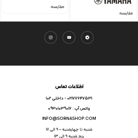
مقایسه
مقایسه
اطلاعات تماس
02177647531 - داخلی ۱۰۲
واتس آپ : 09301039016
INFO@SORNASHOP.COM
شنبه تا چهارشنبه – ۹ الی 17
پنج شنبه ۹ الی 13