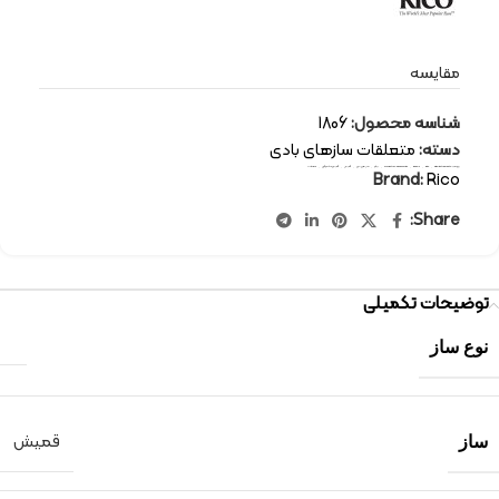
مقایسه
شناسه محصول:
1806
دسته:
متعلقات سازهای بادی
برچسب:
wind instruments
,
Rico
,
Reeds
,
orchestral-accessories
,
ریکو
,
سازهای بادی
,
قمیش
,
قمیش ساکسوفون
,
متعلقات
Brand:
Rico
Share:
توضیحات تکمیلی
نوع ساز
قمیش
ساز