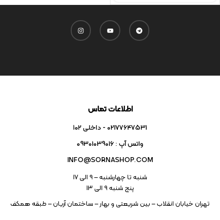
اطلاعات تماس
02177647531 - داخلی ۱۰۲
واتس آپ : 09301039016
INFO@SORNASHOP.COM
شنبه تا چهارشنبه – ۹ الی 17
پنج شنبه ۹ الی 13
تهران خیابان انقلاب – بین شریعتی و بهار – ساختمان آریان – طبقه همکف