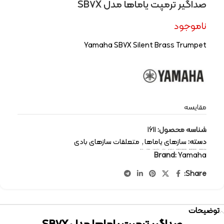
صداگیر ترمپت یاماها مدل SB7X
ناموجود
Yamaha SB7X Silent Brass Trumpet
مقایسه
شناسه محصول:
1611
دسته:
سازهای یاماها
,
متعلقات سازهای بادی
برچسب:
Yamaha
,
wind instruments
,
orchestral-accessories
,
سازهای بادی
,
صداگیر
,
صداگیر ترومپت
,
متعلقات
,
یاماها
Brand:
Yamaha
Share:
توضیحات