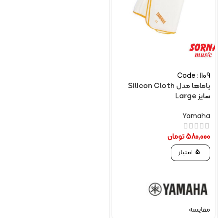
Code : 1109
یاماها مدل SilIcon Cloth
سایز Large
Yamaha
580,000
تومان
5
امتیاز
مقایسه