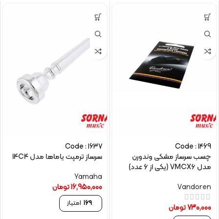
Code : 1637
Code : 1469
چسب سرساز مشکی وندورن
سرساز ترمپت یاماها مدل 14C4
مدل VMCX6 (یکی از 6 عدد)
Yamaha
Vandoren
16,950,000
تومان
169
امتیاز
730,000
تومان