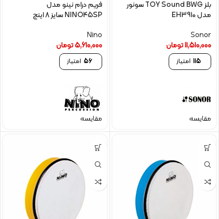
بلز TOY Sound BWG سونور
فریم درام نینو مدل
مدل EH3910
NINO45SP سایز 8 اینچ
Nino
Sonor
11,510,000
تومان
5,610,000
تومان
115
امتیاز
56
امتیاز
مقایسه
مقایسه