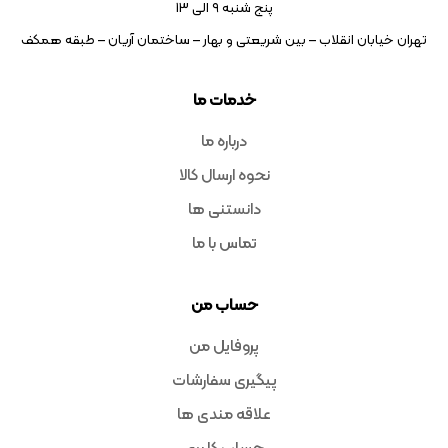
پنج شنبه ۹ الی 13
تهران خیابان انقلاب – بین شریعتی و بهار – ساختمان آریان – طبقه همکف
خدمات ما
درباره ما
نحوه ارسال کالا
دانستنی ها
تماس با ما
حساب من
پروفایل من
پیگیری سفارشات
علاقه مندی ها