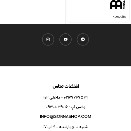
مقایسه
اطلاعات تماس
02177647531 - داخلی ۱۰۲
واتس آپ : 09301039016
INFO@SORNASHOP.COM
شنبه تا چهارشنبه – ۹ الی 17