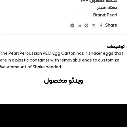
شناسه محصول:
1733
دسته:
شیکر
برچسب:
percussion-instruments
,
percussion shaker
,
percussion
,
Pearl
,
accessories
,
ادوات
,
پرکاشن
,
پرل
,
سازهای کوبه ای
Brand:
Pearl
Share:
توضیحات
The Pearl Percussion PEC1 Egg Carton has 3 shaker eggs that
are in a plastic container with removable ends to customize
your amount of Shake needed!
ویدئو محصول