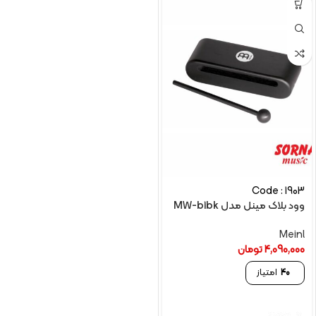
Code : 1903
وود بلاک مینل مدل MW-b1bk
Meinl
4,090,000
تومان
40
امتیاز