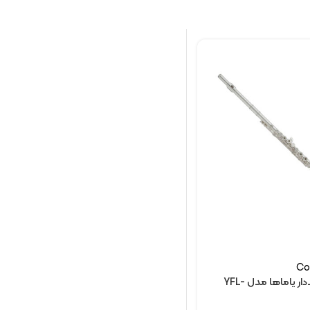
Co
فلوت کلیددار یاماها مدل YFL-