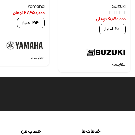
Yamaha
Suzuki
27,450,000
تومان
5,090,000
تومان
274
امتیاز
50
امتیاز
مقایسه
مقایسه
خدمات ما
حساب من