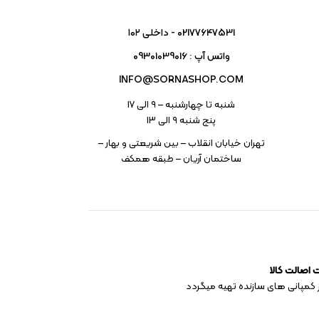
02177647531 - داخلی ۱۰۲
واتس آپ : 09301039016
INFO@SORNASHOP.COM
شنبه تا چهارشنبه – ۹ الی 17
پنج شنبه ۹ الی 13
تهران خیابان انقلاب – بین شریعتی و بهار –
ساختمان آریان – طبقه همکف
اصالت کالا
 کمپانی های سازنده تهیه میگردد