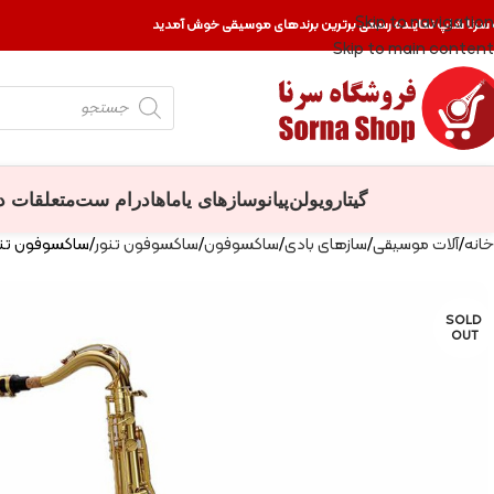
Skip to navigation
 سرنا شاپ نماینده رسمی برترین برندهای موسیقی خوش آمدید
Skip to main content
گیتار
ویولن
پیانو
سازهای یاماها
درام ست
متعلقات د
خانه
آلات موسیقی
سازهای بادی
ساکسوفون
ساکسوفون تنور
ساکسوفون تنور شات
SOLD
OUT