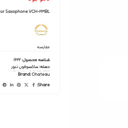
or Saxophone VCH-231BL
مقایسه
شناسه محصول:
1622
دسته:
ساکسوفون تنور
برچسب:
wind instruments
,
saxophones tenor
,
saxophones
,
Chateau
,
تنور
,
سازهای بادی
,
ساکسوفون
,
ساکسوفون تنور
,
شاتو
Brand:
Chateau
Share: