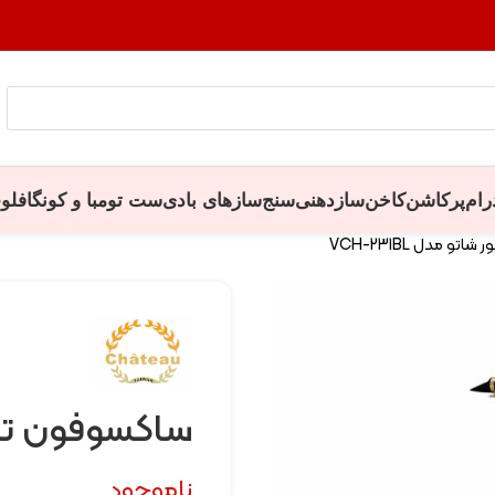
رام
پرکاشن
کاخن
سازدهنی
سنج
سازهای بادی
ست تومبا و کونگا
فلو
و مدل VCH-231BL
ساکسوفون تنور شا
ناموجود