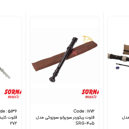
de : 5136
Code : 1772
مدل
فلوت ریکوردر سوپرانو سوزوکی مدل
272
SRG-405