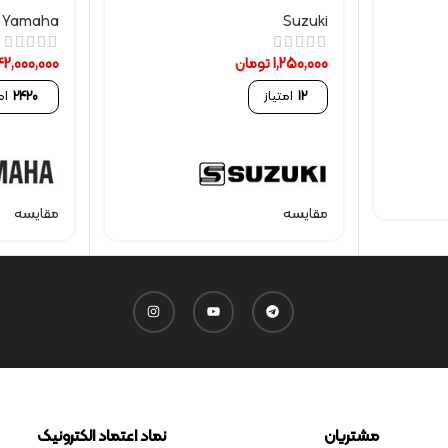
Yamaha
Suzuki
1,250,000
تومان
42,000,000
12
امتیاز
2420
ام
مقایسه
مقایسه
مشتریان
نماد اعتماد الکترونیک