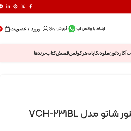
فروش ویژه
ارتباط با واتس اپ
ورود / عضویت
0
ت
آکاردئون
ملودیکا
پایه
هرکولس
قمیش
کتاب
برندها
تو مدل VCH-231BL