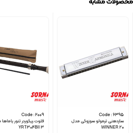
محصولات مشابه
Code : 2009
Code : 6395
سازدهنی ترمولو سوزوکی مدل
فلوت ریکوردر تنور یاماها 
YRT304BII 3
WINNER 20