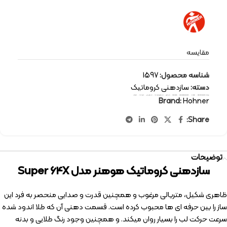
مقایسه
شناسه محصول:
1597
دسته:
سازدهنی کروماتیک
برچسب:
wind instruments
,
Hohner
,
harmonica chromatic
,
harmonica
,
سازدهنی
,
سازدهنی کروماتیک
,
سازهای بادی
,
کروماتيک
,
هوهنر
Brand:
Hohner
Share:
توضیحات
سازدهنی کروماتیک هوهنر مدل Super 64X
ظاهری شکیل، متریالی مرغوب و همچنین قدرت و صدایی منحصر به فرد این
ساز را بین حرفه ای ها محبوب کرده است. قسمت دهنی آن که طلا اندود شده
سرعت حرکت لب را بسیار روان میکند. و همچنین وجود رنگ طلایی و بدنه