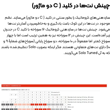
چینش نت‌ها در کلید
( C
دو ماژور
)
سازدهنی‌های کروماتیک را بطور سنتی در کلید ( C دو ماژور) می‌سازند. نظم
موجود در نت‌ها در این کوک باعث یادگیری و به‌خاطرسپردن آسان‌تر نت‌ها
می‌شود. چینش نت‌ها در سازدهنی کروماتیک ۱۶ سوراخه با کلید C در جدول
زیر آمده‌است. این چینش در ۱۲ سوراخه نیز به همین ترتیب است اما با چهار
سوراخ کمتر. اما معمولاً در ۱۰ سوراخه، دو سوراخ پایانی (سوراخ‌های شمارهٔ ۹ و
۱۰) دارای نت‌های متفاوتی هستند مگر اینکه بصورت Solo تنظیم شده باشند
که به آن Solo Tuned می‌گویند.