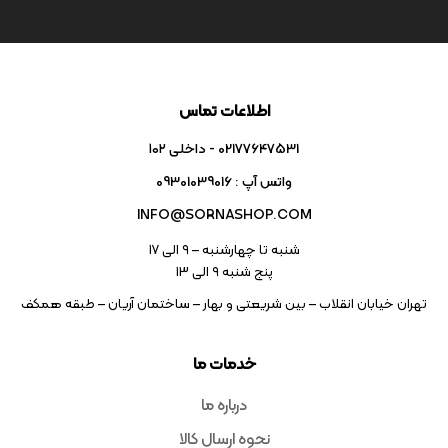
اطلاعات تماس
02177647531 - داخلی ۱۰۲
واتس آپ : 09301039016
INFO@SORNASHOP.COM
شنبه تا چهارشنبه – ۹ الی 17
پنج شنبه ۹ الی 13
تهران خیابان انقلاب – بین شریعتی و بهار – ساختمان آریان – طبقه همکف
خدمات ما
درباره ما
نحوه ارسال کالا