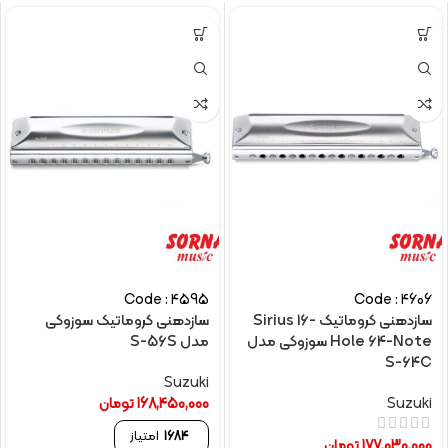
Code : 4595
Code : 4606
سازدهنی کروماتیک Sirius 16-
سازدهنی کروماتیک سوزوکی
Hole 64-Note سوزوکی مدل
مدل S-56S
S-64C
Suzuki
Suzuki
168,450,000
تومان
1684
امتیاز
177,030,000
تومان