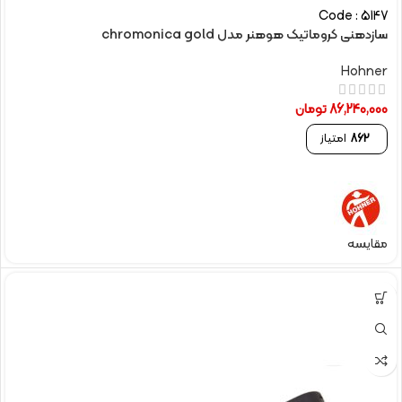
Code : 5147
سازدهنی کروماتیک هوهنر مدل chromonica gold
Hohner
86,240,000
تومان
862
امتیاز
مقایسه