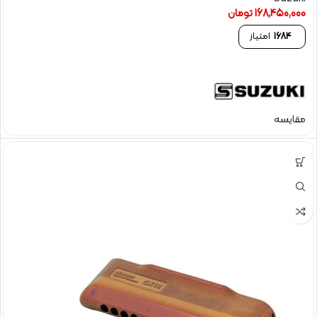
168,450,000
تومان
1684
امتیاز
مقایسه