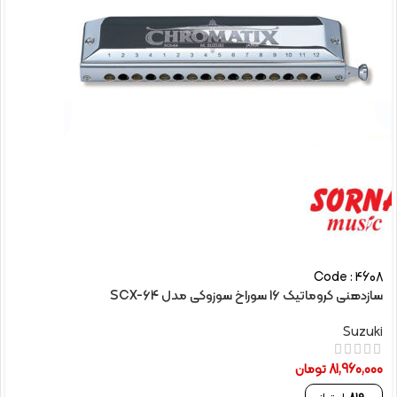
Code : 4608
سازدهنی کروماتیک 16 سوراخ سوزوکی مدل SCX-64
Suzuki
81,960,000
تومان