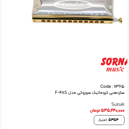
Code : 7365
سازدهنی کروماتیک سوزوکی مدل F-48S
Suzuki
535,440,000
تومان
5354
امتیاز