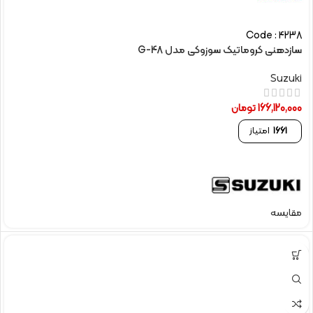
Code : 4238
سازدهنی کروماتیک سوزوکی مدل G-48
Suzuki
166,120,000
تومان
1661
امتیاز
مقایسه