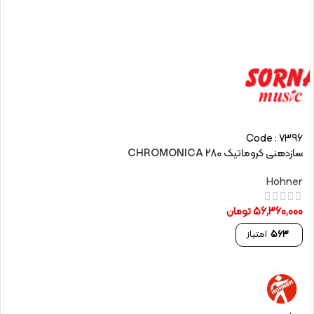
Code : 7396
سازدهنی کروماتیک CHROMONICA 280
Hohner
56,360,000
تومان
563
امتیاز