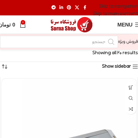
Skip to navigation
Skip to main content
0
MENU
0
تومان
فروش ویژه
Showing all 20 results
Show sidebar