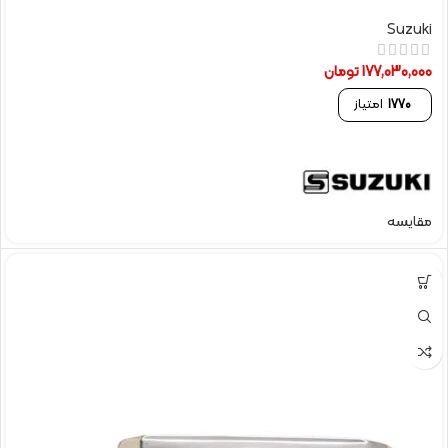
Suzuki
177,030,000
تومان
1770
امتیاز
مقایسه