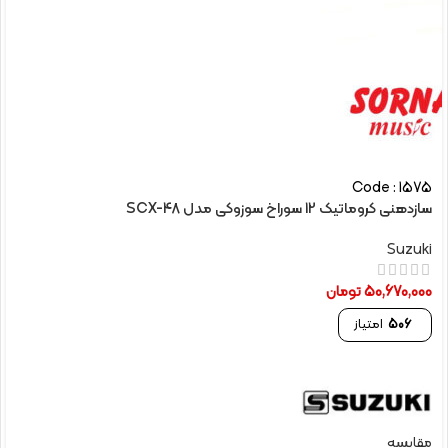
Code : 1575
سازدهنی کروماتیک 12 سوراخ سوزوکی مدل SCX-48
Suzuki
50,670,000
تومان
506
امتیاز
مقایسه