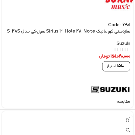
Code : 6401
سازدهنی کروماتیک Sirius 12-Hole 48-Note سوزوکی مدل S-48S
Suzuki
151,020,000
تومان
1510
امتیاز
مقایسه