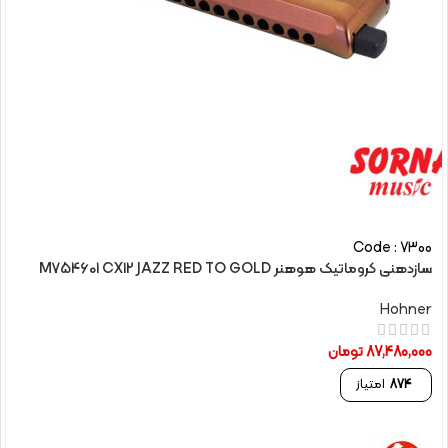
Code : 7300
سازدهنی کروماتیک هوهنر M754601 CX12 JAZZ RED TO GOLD
Hohner
87,480,000
تومان
874
امتیاز