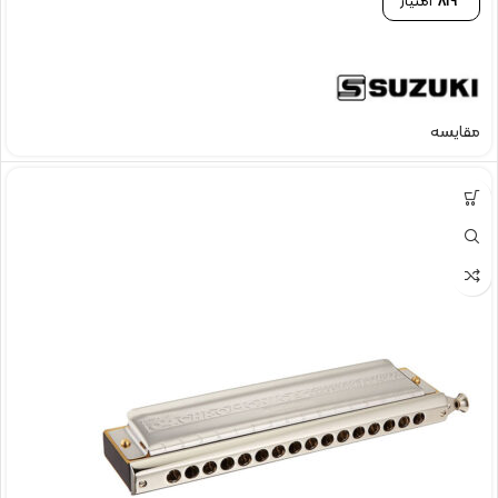
819
امتیاز
مقایسه