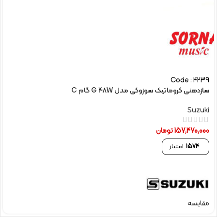
Code : 4239
سازدهنی کروماتیک سوزوکی مدل G 48W گام C
Suzuki
157,470,000
تومان
1574
امتیاز
مقایسه