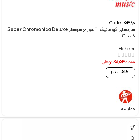
Code : 5380
سازدهنی کروماتیک 12 سوراخ هوهنر Super Chromonica Deluxe
کلید C
Hohner
51,530,000
تومان
515
امتیاز
مقایسه