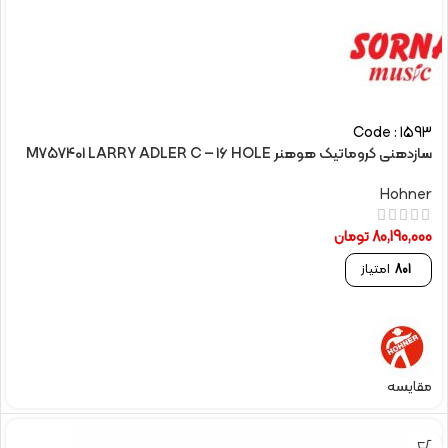
Code : 1593
سازدهنی کروماتیک هوهنر M757401 LARRY ADLER C – 16 HOLE
Hohner
80,190,000
تومان
801
امتیاز
مقایسه