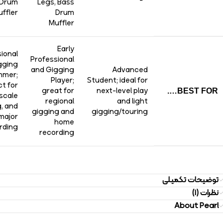
 Drum
Legs, Bass
ffler
Drum
Muffler
Early
ional
Professional
gging
and Gigging
Advanced
mmer;
Player;
Student; ideal for
ct for
great for
next-level play
BEST FOR….
scale
regional
and light
g, and
gigging and
gigging/touring
major
home
rding
recording
توضیحات تکمیلی
نظرات (1)
About Pearl