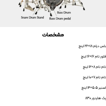
مشخصات
باس درام 18×22 اینچ
فلور تام 16×16 اینچ
تام تام 8×12 اینچ
تام تام 7×10 اینچ
اسنیر 5.5×14 اینچ
پک هاردور 830