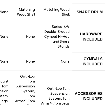
Matching
Matching Wood
None
SNARE DRUM
Wood Shell
Shell
830-Series
Double-Braced
HARDWARE
None
None
Cymbal, Hi-Hat,
INCLUDED
and Snare
Stands
CYMBALS
None
None
None
INCLUDED
Opti-Loc
Mount
Tom
Tom
Suspension
Opti-Loc Tom
nsion
System,
Suspension
ACCESSORIES
stem,
Tom
System, Tom
INCLUDED
 Legs,
Arms/Fl.Tom
Arms/Fl.Tom Legs