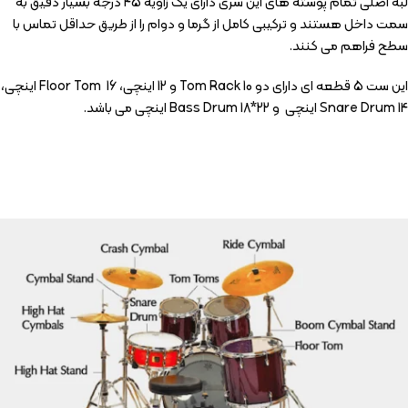
لبه اصلی تمام پوسته های این سری دارای یک زاویه 45 درجه بسیار دقیق به
سمت داخل هستند و ترکیبی کامل از گرما و دوام را از طریق حداقل تماس با
سطح فراهم می کنند.
این ست 5 قطعه ای دارای دو Tom Rack 10 و 12 اینچی، Floor Tom 16 اینچی،
Snare Drum 14 اینچی و Bass Drum 18*22 اینچی می باشد.