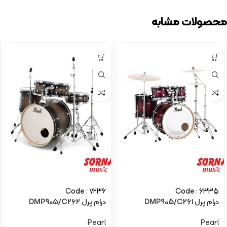
محصولات مشابه
Code : 7236
Code : 6335
درام پرل DMP905/C261
درام پرل DMP905/C262
Pearl
Pearl