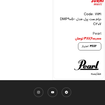
Code : 7741
درام ست پرل مدل DMP905-
C207
Pearl
387,200,000
تومان
3872
امتیاز
مقایسه