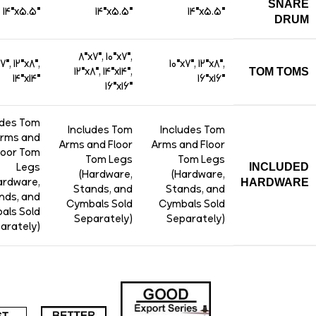
SNARE
14″x5.5″
14″x5.5″
14″x5.5″
DRUM
8″x7″, 10″x7″,
7″, 12″x8″,
10″x7″, 12″x8″,
12″x8″, 14″x14″,
TOM TOMS
14″x14″
16″x16″
16″x16″
udes Tom
Includes Tom
Includes Tom
rms and
Arms and Floor
Arms and Floor
loor Tom
Tom Legs
Tom Legs
Legs
INCLUDED
(Hardware,
(Hardware,
ardware,
HARDWARE
Stands, and
Stands, and
nds, and
Cymbals Sold
Cymbals Sold
als Sold
Separately)
Separately)
arately)