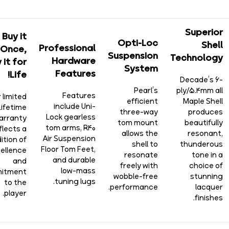
Superior
Buy it
Opti-Loc
Shell
Professional
Once,
Suspension
Technology
Hardware
 it for
System
Features
Life!
Decade’s 6-
Pearl’s
ply/5.4mm all
Features
 limited
efficient
Maple Shell
include Uni-
Lifetime
three-way
produces
Lock gearless
arranty
tom mount
beautifully
tom arms, R40
flects a
allows the
resonant,
Air Suspension
ition of
shell to
thunderous
Floor Tom Feet,
ellence
resonate
tone in a
and durable
and
freely with
choice of
low-mass
itment
wobble-free
stunning
tuning lugs.
to the
performance.
lacquer
player.
finishes.