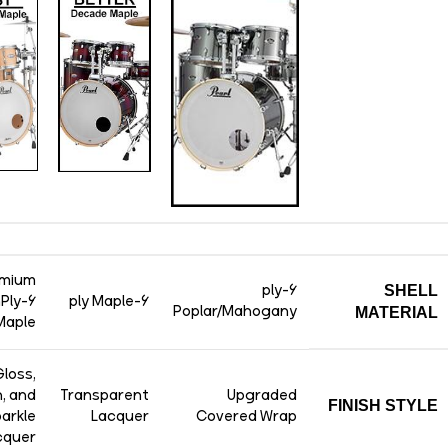
emium
6-ply
SHELL
Ply-6
6-ply Maple
Poplar/Mahogany
MATERIAL
Maple
loss,
n, and
Transparent
Upgraded
FINISH STYLE
arkle
Lacquer
Covered Wrap
cquer