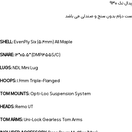
پدال تک 930
ست درام بدون سنج و صندلی می باشد
SHELL:
EvenPly Six (5.4mm) All Maple
SNARE:
14″x5.5″ (DMP1455S/C)
LUGS:
NDL Mini Lug
HOOPS:
1.6mm Triple-Flanged
TOM MOUNTS:
Opti-Loc Suspension System
HEADS:
Remo UT
TOM ARMS:
Uni-Lock Gearless Tom Arms