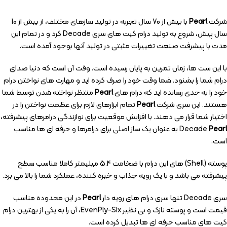
شرکت
Pearl
با بیش از 70 سال تجربه در تولید سازهای مختلف، از بیش از 10
سال پیش، شروع به تولید درام کیت های سری Decade کرد و در تمام این
مدت با پیشرفت صنعت تغییرات مثبتی در تولید آنها بوجود آمده است.
با این ست ها، زمان تمرین به پایان رسیده است. وقت آن است که دنیا صدای
درام شما را بشنود. شما وقت خود را صرف کرده اید و مهارت های نواختن درام
خود را به حدی رسانده اید که درام های
Pearl
منتظر نواخته شدن توسط شما
هستند. این سری شرکت
Pearl
تمام ابزارهای لازم برای عظمت نواختن را در
اختیار شما قرار می دهند. با افزایش موقعیت برای نوازندگی درامرهای پیشرفته،
Pearl
Decade
به عنوان یک ساز اصلی برای درامرها و حرفه ای ها مناسب
است.
پوسته (Shell) های این درام با ضخامت 5.4 میلیمتر کاملا مناسب سطح
پیشرفته می باشد و با یک رویه جذاب و خیره کننده، عملکرد شما را بالا می برد.
سری Decade تنها سری درام های رویه دار
Pearl
در این محدوده مناسب
قیمت است و پوسته نازک و بی نظیر EvenPly-Six، آن را به یکی از بهترین درام
کیت های مناسب حرفه ای ها تبدیل کرده است.