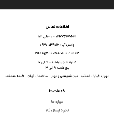
اطلاعات تماس
02177647531 - داخلی ۱۰۲
واتس آپ : 09301039016
INFO@SORNASHOP.COM
شنبه تا چهارشنبه – ۹ الی 17
پنج شنبه ۹ الی 13
تهران خیابان انقلاب – بین شریعتی و بهار – ساختمان آریان – طبقه همکف
خدمات ما
درباره ما
نحوه ارسال کالا