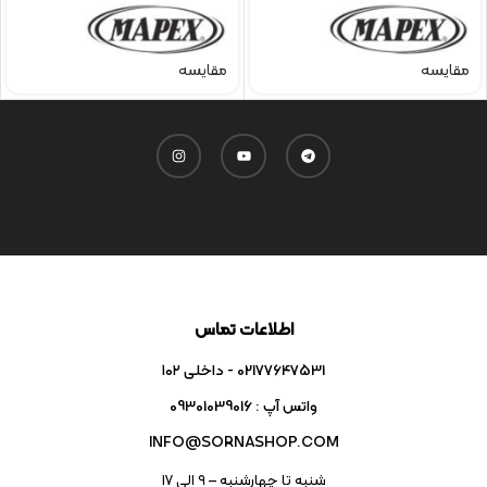
مقایسه
مقایسه
اطلاعات تماس
02177647531 - داخلی ۱۰۲
واتس آپ : 09301039016
INFO@SORNASHOP.COM
شنبه تا چهارشنبه – ۹ الی 17