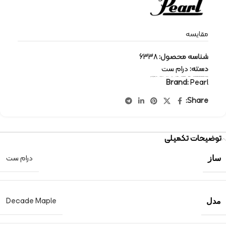
مقایسه
شناسه محصول:
6338
دسته:
درام ست
برچسب:
percussion-instruments
,
Pearl
,
drum set
,
drum
,
پرل
,
درام
,
درام ست
,
سازهای کوبه ای
Brand:
Pearl
Share:
توضیحات تکمیلی
درام ست
ساز
Decade Maple
مدل