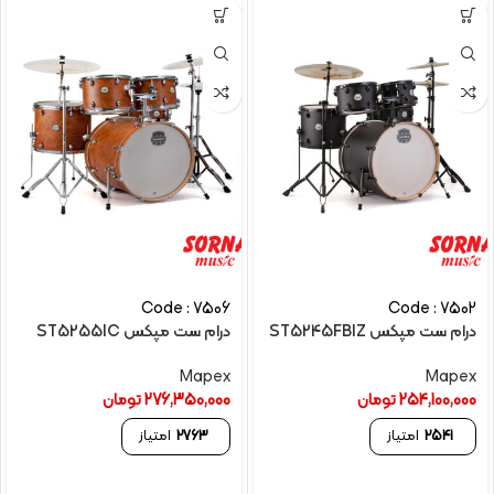
Code : 7506
Code : 7502
درام ست مپکس ST5245FBIZ
درام ست مپکس ST5255IC
Mapex
Mapex
254,100,000
تومان
276,350,000
تومان
2541
امتیاز
2763
امتیاز