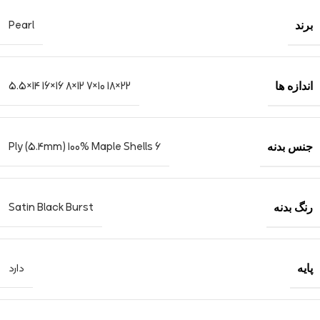
Pearl
برند
22×18 10×7 12×8 16×16 14×5.5
اندازه ها
6 Ply (5.4mm) 100% Maple Shells
جنس بدنه
Satin Black Burst
رنگ بدنه
دارد
پایه