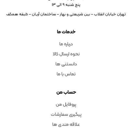
پنج شنبه ۹ الی 13
تهران خیابان انقلاب – بین شریعتی و بهار – ساختمان آریان – طبقه همکف
خدمات ما
درباره ما
نحوه ارسال کالا
دانستنی ها
تماس با ما
حساب من
پروفایل من
پیگیری سفارشات
علاقه مندی ها