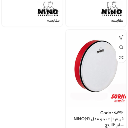
مقایسه
مقایسه
Code : 5492
فریم درام نینو مدل NINO6R
سایز 12 اینچ