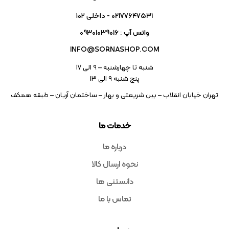
02177647531 - داخلی ۱۰۲
واتس آپ : 09301039016
INFO@SORNASHOP.COM
شنبه تا چهارشنبه – ۹ الی 17
پنج شنبه ۹ الی 13
تهران خیابان انقلاب – بین شریعتی و بهار – ساختمان آریان – طبقه همکف
خدمات ما
درباره ما
نحوه ارسال کالا
دانستنی ها
تماس با ما