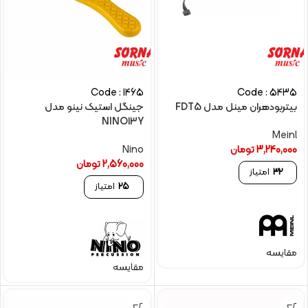
Code : 1465
Code : 5435
بیتربودهران مینل مدل FDT5
جینگل استیک نینو مدل
NINO13Y
Meinl
3,240,000
تومان
Nino
2,560,000
تومان
32
امتیاز
25
امتیاز
مقایسه
مقایسه