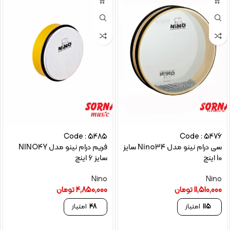
Code : 5485
Code : 5476
سی درام نینو مدل Nino34 سایز
فریم درام نینو مدل NINO4Y
10 اینچ
سایز 6 اینچ
Nino
Nino
11,510,000
تومان
4,850,000
تومان
115
امتیاز
48
امتیاز