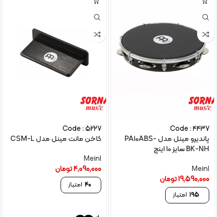
Code : 5227
Code : 4437
پاندیرو مینل مدل PA10ABS-
کاخن مانت مینل مدل CSM-L
BK-NH سایز 10 اینچ
Meinl
Meinl
4,090,000
تومان
19,590,000
تومان
40
امتیاز
195
امتیاز