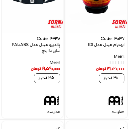
Code : 4438
Code : 3037
ابودرام مینل مدل ID1
پاندیرو مینل مدل PA10ABS
سایز 10 اینچ
Meinl
Meinl
31,020,000
تومان
19,590,000
تومان
310
امتیاز
195
امتیاز
مقایسه
مقایسه