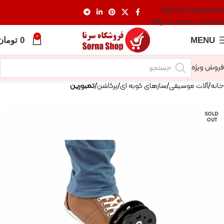
Skip to navigation
Skip to main content
0
MENU
0
تومان
فروش ویژه
خانه
آلات موسیقی
سازهای کوبه ای
پرکاشن
تمبورین
SOLD
OUT