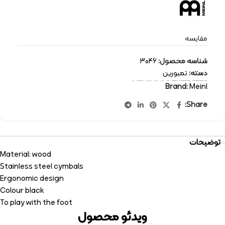
مقایسه
شناسه محصول:
3046
دسته:
تمبورین
برچسب:
percussion-instruments
,
percussion tambourine
,
percussion
,
Meinl
,
پرکاشن
,
تمبورین
,
تمبورین پایی
,
سازهای کوبه ای
,
مینل
Brand:
Meinl
Share:
توضیحات
Material: wood
Stainless steel cymbals
Ergonomic design
Colour black
To play with the foot
ویدئو محصول