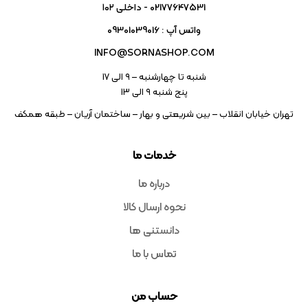
02177647531 - داخلی ۱۰۲
واتس آپ : 09301039016
INFO@SORNASHOP.COM
شنبه تا چهارشنبه – ۹ الی 17
پنج شنبه ۹ الی 13
تهران خیابان انقلاب – بین شریعتی و بهار – ساختمان آریان – طبقه همکف
خدمات ما
درباره ما
نحوه ارسال کالا
دانستنی ها
تماس با ما
حساب من